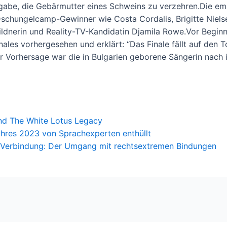
ufgabe, die Gebärmutter eines Schweins zu verzehren.Die em
 Dschungelcamp-Gewinner wie Costa Cordalis, Brigitte Nielse
ldnerin und Reality-TV-Kandidatin Djamila Rowe.Vor Begin
nales vorhergesehen und erklärt: “Das Finale fällt auf den T
r Vorhersage war die in Bulgarien geborene Sängerin nach i
nd The White Lotus Legacy
ahres 2023 von Sprachexperten enthüllt
Verbindung: Der Umgang mit rechtsextremen Bindungen