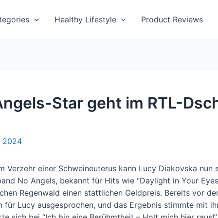
tegories
Healthy Lifestyle
Product Reviews
Angels-Star geht im RTL-Dsc
, 2024
 Verzehr einer Schweineuterus kann Lucy Diakovska nun st
and No Angels, bekannt für Hits wie “Daylight in Your Eye
schen Regenwald einen stattlichen Geldpreis. Bereits vor dem
h für Lucy ausgesprochen, und das Ergebnis stimmte mit i
te sich bei “Ich bin eine Berühmtheit – Holt mich hier raus!