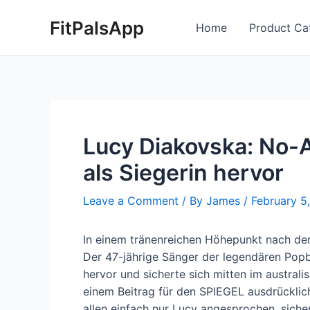
Skip
Post
FitPalsApp
to
navigation
Home
Product Ca
content
Lucy Diakovska: No-
als Siegerin hervor
Leave a Comment
/ By
James
/
February 5
In einem tränenreichen Höhepunkt nach dem
Der 47-jährige Sänger der legendären Popb
hervor und sicherte sich mitten im australi
einem Beitrag für den SPIEGEL ausdrücklic
allen einfach nur Lucy angesprochen, sicher