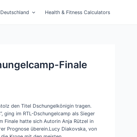
Deutschland
Health & Fitness Calculators
hungelcamp-Finale
olz den Titel Dschungelkönigin tragen.
s”, ging im RTL-Dschungelcamp als Sieger
 Finale hatte sich Autorin Anja Rützel in
hrer Prognose überein.Lucy Diakovska, von
” die Krone mit den meisten