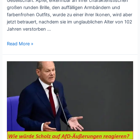
Gesellschaft. Apfel, erkennbar an ihrer charakteristischen
großen runden Brille, den auffälligen Armbändern und
farbenfrohen Outfits, wurde zu einer ihrer Ikonen, wird aber
jetzt betrauert, nachdem sie im unglaublichen Alter von 102
Jahren verstorben …
Read More »
Wie
würde
Scholz
auf
AfD-
Äußerungen
reagieren?
“Das
ist
total
lächerlich!