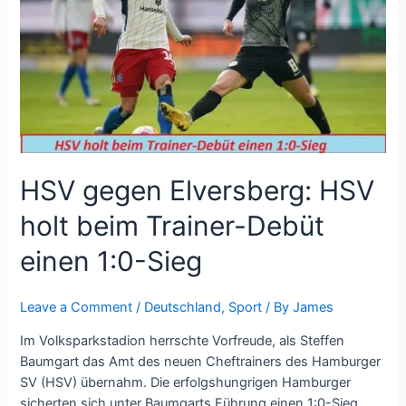
HSV
holt
beim
Trainer-
Debüt
einen
1:0-
Sieg
HSV gegen Elversberg: HSV
holt beim Trainer-Debüt
einen 1:0-Sieg
Leave a Comment
/
Deutschland
,
Sport
/ By
James
Im Volksparkstadion herrschte Vorfreude, als Steffen
Baumgart das Amt des neuen Cheftrainers des Hamburger
SV (HSV) übernahm. Die erfolgshungrigen Hamburger
sicherten sich unter Baumgarts Führung einen 1:0-Sieg