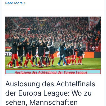
Read More »
Auslosung
des
Achtelfinals
der
Europa
League:
Wo
zu
sehen,
Mannschaften
Auslosung des Achtelfinals
der Europa League: Wo zu
sehen, Mannschaften