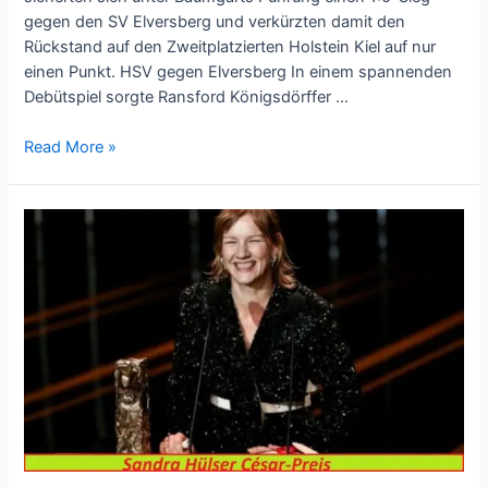
gegen den SV Elversberg und verkürzten damit den
Rückstand auf den Zweitplatzierten Holstein Kiel auf nur
einen Punkt. HSV gegen Elversberg In einem spannenden
Debütspiel sorgte Ransford Königsdörffer …
Read More »
Sandra
Hülser:
Der
César-
Gewinn
verleiht
dem
europäischen
Filmerfolg
Glanz