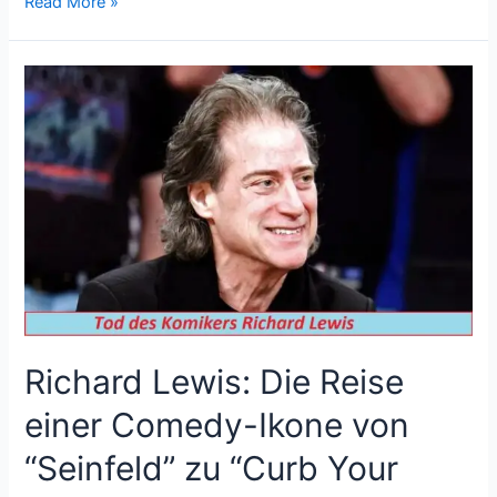
Read More »
Richard
Lewis:
Die
Reise
einer
Comedy-
Ikone
von
“Seinfeld”
zu
“Curb
Your
Richard Lewis: Die Reise
Enthusiasm“.
einer Comedy-Ikone von
“Seinfeld” zu “Curb Your