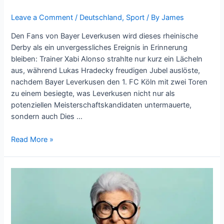
Leave a Comment
/
Deutschland
,
Sport
/ By
James
Den Fans von Bayer Leverkusen wird dieses rheinische
Derby als ein unvergessliches Ereignis in Erinnerung
bleiben: Trainer Xabi Alonso strahlte nur kurz ein Lächeln
aus, während Lukas Hradecky freudigen Jubel auslöste,
nachdem Bayer Leverkusen den 1. FC Köln mit zwei Toren
zu einem besiegte, was Leverkusen nicht nur als
potenziellen Meisterschaftskandidaten untermauerte,
sondern auch Dies …
Read More »
Iris
Apfel:
Das
Erbe
einer