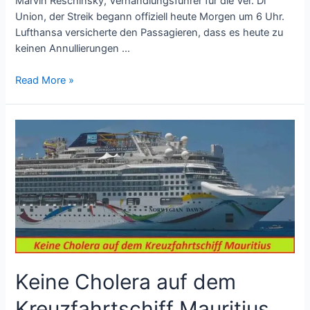
Marvin Reschinsky, Verhandlungsführer für die Ver. Di
Union, der Streik begann offiziell heute Morgen um 6 Uhr.
Lufthansa versicherte den Passagieren, dass es heute zu
keinen Annullierungen …
Read More »
Keine
Cholera
auf
dem
Kreuzfahrtschiff
Mauritius
Keine Cholera auf dem
Kreuzfahrtschiff Mauritius