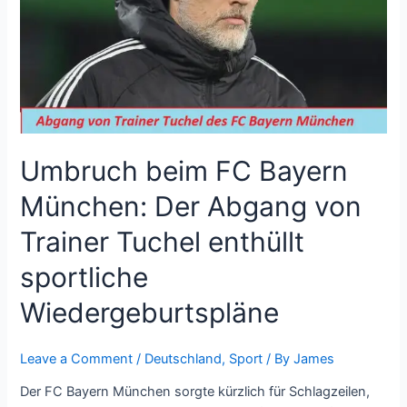
Der
Abgang
von
Trainer
Tuchel
enthüllt
sportliche
Wiedergeburtspläne
Umbruch beim FC Bayern
München: Der Abgang von
Trainer Tuchel enthüllt
sportliche
Wiedergeburtspläne
Leave a Comment
/
Deutschland
,
Sport
/ By
James
Der FC Bayern München sorgte kürzlich für Schlagzeilen,