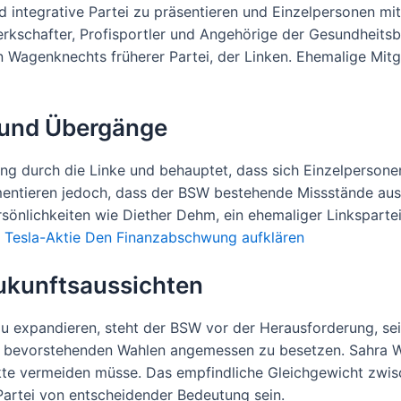
und integrative Partei zu präsentieren und Einzelpersonen m
kschafter, Profisportler und Angehörige der Gesundheitsbe
in Wagenknechts früherer Partei, der Linken. Ehemalige Mitg
 und Übergänge
ung durch die Linke und behauptet, dass sich Einzelpersone
rgumentieren jedoch, dass der BSW bestehende Missstände au
önlichkeiten wie Diether Dehm, ein ehemaliger Linkspartei
r Tesla-Aktie Den Finanzabschwung aufklären
ukunftsaussichten
u expandieren, steht der BSW vor der Herausforderung, sei
i bevorstehenden Wahlen angemessen zu besetzen. Sahra 
flikte vermeiden müsse. Das empfindliche Gleichgewicht zwi
artei von entscheidender Bedeutung sein.