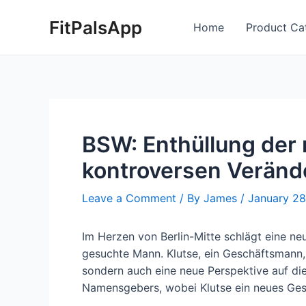
Skip
Post
FitPalsApp
to
navigation
Home
Product Ca
content
BSW: Enthüllung der 
kontroversen Verän
Leave a Comment
/ By
James
/
January 28
Im Herzen von Berlin-Mitte schlägt eine neu
gesuchte Mann. Klutse, ein Geschäftsmann, 
sondern auch eine neue Perspektive auf di
Namensgebers, wobei Klutse ein neues Gesich