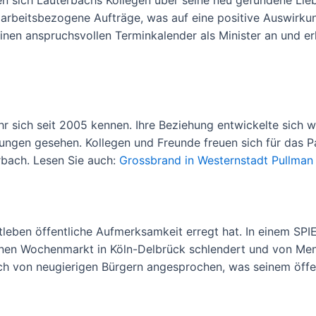
en sich Lauterbachs Kollegen über seine neu gefundene Lieb
arbeitsbezogene Aufträge, was auf eine positive Auswirkun
inen anspruchsvollen Terminkalender als Minister an und er
r sich seit 2005 kennen. Ihre Beziehung entwickelte sich w
ltungen gesehen. Kollegen und Freunde freuen sich für das
rbach. Lesen Sie auch:
Grossbrand in Westernstadt Pullman 
atleben öffentliche Aufmerksamkeit erregt hat. In einem 
inen Wochenmarkt in Köln-Delbrück schlendert und von Mens
h von neugierigen Bürgern angesprochen, was seinem öffe