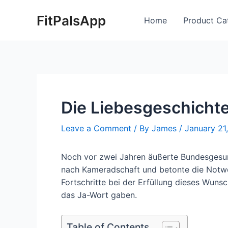
Skip
Post
FitPalsApp
to
navigation
Home
Product Ca
content
Die Liebesgeschicht
Leave a Comment
/ By
James
/
January 21
Noch vor zwei Jahren äußerte Bundesgesund
nach Kameradschaft und betonte die Notwen
Fortschritte bei der Erfüllung dieses Wuns
das Ja-Wort gaben.
Table of Contents