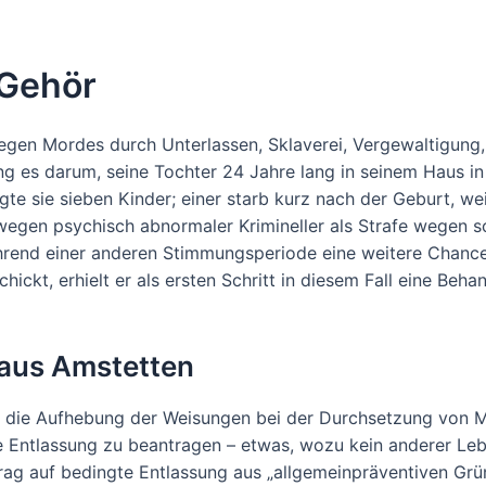
s Gehör
egen Mordes durch Unterlassen, Sklaverei, Vergewaltigung,
ging es darum, seine Tochter 24 Jahre lang in seinem Haus i
te sie sieben Kinder; einer starb kurz nach der Geburt, weil
egen psychisch abnormaler Krimineller als Strafe wegen s
ährend einer anderen Stimmungsperiode eine weitere Chanc
kt, erhielt er als ersten Schritt in diesem Fall eine Behand
l aus Amstetten
 die Aufhebung der Weisungen bei der Durchsetzung von Ma
e Entlassung zu beantragen – etwas, wozu kein anderer Leb
rag auf bedingte Entlassung aus „allgemeinpräventiven Grü