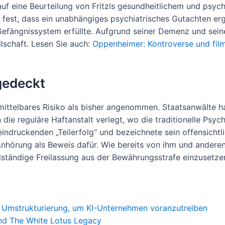
f eine Beurteilung von Fritzls gesundheitlichem und psychi
lte fest, dass ein unabhängiges psychiatrisches Gutachten erg
efängnissystem erfüllte. Aufgrund seiner Demenz und seine
ellschaft. Lesen Sie auch:
Oppenheimer: Kontroverse und film
gedeckt
nmittelbares Risiko als bisher angenommen. Staatsanwälte 
n die reguläre Haftanstalt verlegt, wo die traditionelle Psyc
indruckenden „Teilerfolg“ und bezeichnete sein offensichtl
örung als Beweis dafür. Wie bereits von ihm und anderen B
ollständige Freilassung aus der Bewährungsstrafe einzusetze
e Umstrukturierung, um KI-Unternehmen voranzutreiben
nd The White Lotus Legacy