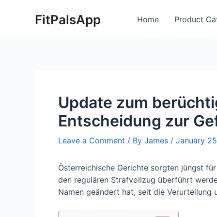
Skip
Post
FitPalsApp
to
navigation
Home
Product Ca
content
Update zum berüchtig
Entscheidung zur Ge
Leave a Comment
/ By
James
/
January 25
Österreichische Gerichte sorgten jüngst für 
den regulären Strafvollzug überführt werden
Namen geändert hat, seit die Verurteilung