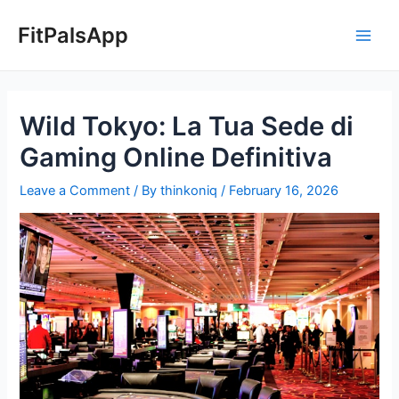
Skip
Post
Main
to
navigation
FitPalsApp
Men
content
Wild Tokyo: La Tua Sede di
Gaming Online Definitiva
Leave a Comment
/ By
thinkoniq
/
February 16, 2026