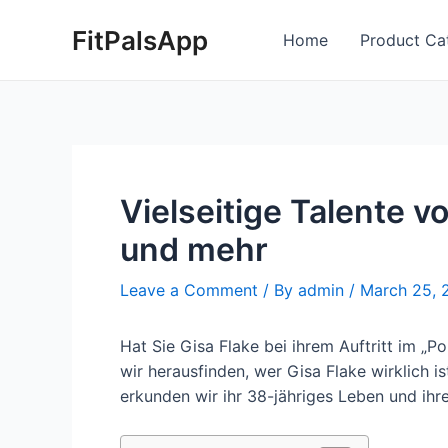
Skip
Post
FitPalsApp
to
navigation
Home
Product Ca
content
Vielseitige Talente v
und mehr
Leave a Comment
/ By
admin
/
March 25, 
Hat Sie Gisa Flake bei ihrem Auftritt im „Pol
wir herausfinden, wer Gisa Flake wirklich i
erkunden wir ihr 38-jähriges Leben und ihre