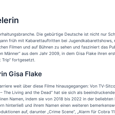
lerin
terhaltungsbranche. Die gebürtige Deutsche ist nicht nur Sch
ann früh mit Kabarettauftritten bei Jugendkabarettshows,
ichen Filmen und auf Bühnen zu sehen und fasziniert das Pub
n Männer“ aus dem Jahr 2009, in dem Gisa Flake ihren ersten
 Trip“ fortgesetzt.
in Gisa Flake
karriere weit über diese Filme hinausgegangen: Von TV-Sit
 – The Living and the Dead“ hat sie sich als beeindruckende
einen Namen, indem sie von 2018 bis 2022 in der beliebten F
ern hinterließ und ihrem Namen einen weiteren bemerkensw
oduktionen auf, darunter „Crime Scene“, „Alarm für Cobra 11 