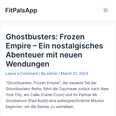
Skip
Post
Main
to
navigation
FitPalsApp
Men
content
Ghostbusters: Frozen
Empire – Ein nostalgisches
Abenteuer mit neuen
Wendungen
Leave a Comment
/ By
admin
/
March 21, 2024
“Ghostbusters: Frozen Empire“, der neueste Teil der
Ghostbusters-Reihe, führt die Zuschauer zurück nach New
York City, wo Callie (Carrie Coon) und ihr Partner Mr.
Grooberson (Paul Rudd) eine außergewöhnliche Mission
beginnen, um die Geister zu vertreiben.