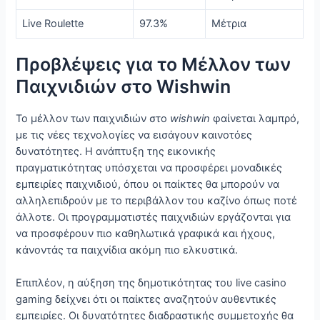
Live Roulette
97.3%
Μέτρια
Προβλέψεις για το Μέλλον των
Παιχνιδιών στο Wishwin
Το μέλλον των παιχνιδιών στο
wishwin
φαίνεται λαμπρό,
με τις νέες τεχνολογίες να εισάγουν καινοτόες
δυνατότητες. Η ανάπτυξη της εικονικής
πραγματικότητας υπόσχεται να προσφέρει μοναδικές
εμπειρίες παιχνιδιού, όπου οι παίκτες θα μπορούν να
αλληλεπιδρούν με το περιβάλλον του καζίνο όπως ποτέ
άλλοτε. Οι προγραμματιστές παιχνιδιών εργάζονται για
να προσφέρουν πιο καθηλωτικά γραφικά και ήχους,
κάνοντάς τα παιχνίδια ακόμη πιο ελκυστικά.
Επιπλέον, η αύξηση της δημοτικότητας του live casino
gaming δείχνει ότι οι παίκτες αναζητούν αυθεντικές
εμπειρίες. Οι δυνατότητες διαδραστικής συμμετοχής θα