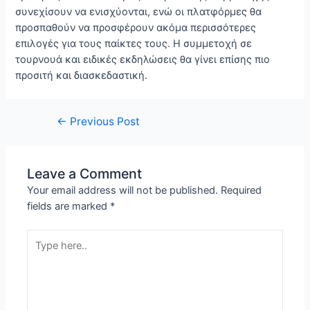
συνεχίσουν να ενισχύονται, ενώ οι πλατφόρμες θα
προσπαθούν να προσφέρουν ακόμα περισσότερες
επιλογές για τους παίκτες τους. Η συμμετοχή σε
τουρνουά και ειδικές εκδηλώσεις θα γίνει επίσης πιο
προσιτή και διασκεδαστική.
←
Previous Post
Leave a Comment
Your email address will not be published.
Required
fields are marked
*
Type
here..