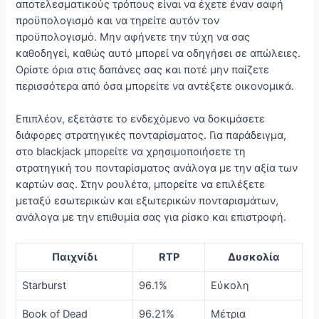
αποτελεσματικούς τρόπους είναι να έχετε έναν σαφή
προϋπολογισμό και να τηρείτε αυτόν τον
προϋπολογισμό. Μην αφήνετε την τύχη να σας
καθοδηγεί, καθώς αυτό μπορεί να οδηγήσει σε απώλειες.
Ορίστε όρια στις δαπάνες σας και ποτέ μην παίζετε
περισσότερα από όσα μπορείτε να αντέξετε οικονομικά.
Επιπλέον, εξετάστε το ενδεχόμενο να δοκιμάσετε
διάφορες στρατηγικές πονταρίσματος. Για παράδειγμα,
στο blackjack μπορείτε να χρησιμοποιήσετε τη
στρατηγική του πονταρίσματος ανάλογα με την αξία των
καρτών σας. Στην ρουλέτα, μπορείτε να επιλέξετε
μεταξύ εσωτερικών και εξωτερικών πονταρισμάτων,
ανάλογα με την επιθυμία σας για ρίσκο και επιστροφή.
Παιχνίδι
RTP
Δυσκολία
Starburst
96.1%
Εύκολη
Book of Dead
96.21%
Μέτρια