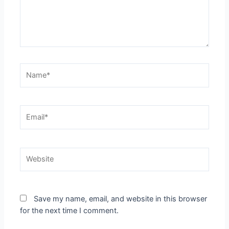
Name*
Email*
Website
Save my name, email, and website in this browser
for the next time I comment.