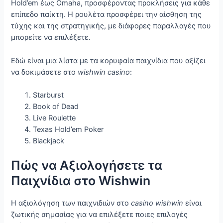
Hold’em έως Omaha, προσφέροντας προκλήσεις για κάθε
επίπεδο παίκτη. Η ρουλέτα προσφέρει την αίσθηση της
τύχης και της στρατηγικής, με διάφορες παραλλαγές που
μπορείτε να επιλέξετε.
Εδώ είναι μια λίστα με τα κορυφαία παιχνίδια που αξίζει
να δοκιμάσετε στο
wishwin casino
:
Starburst
Book of Dead
Live Roulette
Texas Hold’em Poker
Blackjack
Πώς να Αξιολογήσετε τα
Παιχνίδια στο Wishwin
Η αξιολόγηση των παιχνιδιών στο
casino wishwin
είναι
ζωτικής σημασίας για να επιλέξετε ποιες επιλογές