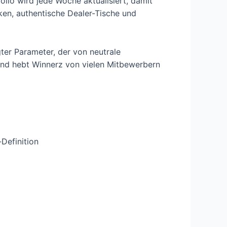
lio wird jede Woche aktualisiert, damit
ken, authentische Dealer-Tische und
ter Parameter, der von neutrale
 und hebt Winnerz von vielen Mitbewerbern
Definition