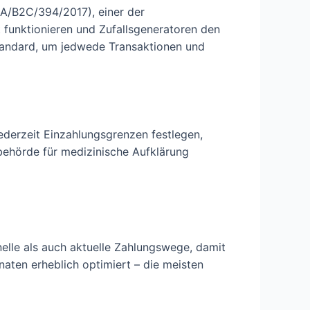
GA/B2C/394/2017), einer der
t funktionieren und Zufallsgeneratoren den
tandard, um jedwede Transaktionen und
ederzeit Einzahlungsgrenzen festlegen,
behörde für medizinische Aufklärung
nelle als auch aktuelle Zahlungswege, damit
aten erheblich optimiert – die meisten