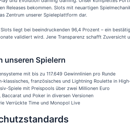
Play und Evolution Gaming Gaming. Unser komplettes Portfo
sten Releases bekommen. Slots mit neuartigen Spielmechani
as Zentrum unserer Spieleplattform dar.
Slots liegt bei beeindruckenden 96,4 Prozent – ein bestätig
onate validiert wird. Jene Transparenz schafft Zuversicht
n unseren Spielern
systeme mit bis zu 117.649 Gewinnlinien pro Runde
-klassisches, französisches und Lightning Roulette in High-
iv-Spiele mit Preispools über zwei Millionen Euro
, Baccarat und Poker in diversen Versionen
wie Verrückte Time und Monopol Live
chutzstandards