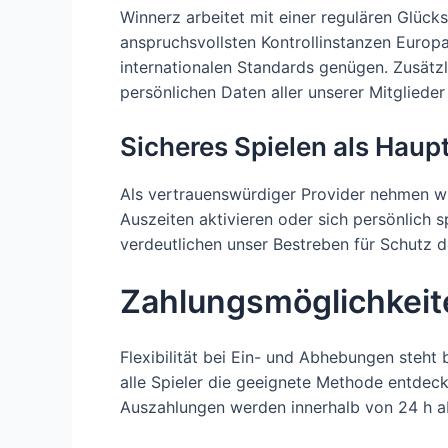
Winnerz arbeitet mit einer regulären Glü
anspruchsvollsten Kontrollinstanzen Europa
internationalen Standards genügen. Zusätz
persönlichen Daten aller unserer Mitglieder
Sicheres Spielen als Haup
Als vertrauenswürdiger Provider nehmen wir
Auszeiten aktivieren oder sich persönlich
verdeutlichen unser Bestreben für Schutz de
Zahlungsmöglichkeit
Flexibilität bei Ein- und Abhebungen steht 
alle Spieler die geeignete Methode entdeck
Auszahlungen werden innerhalb von 24 h a