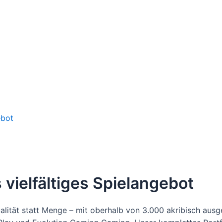
ebot
vielfältiges Spielangebot
alität statt Menge – mit oberhalb von 3.000 akribisch ausg