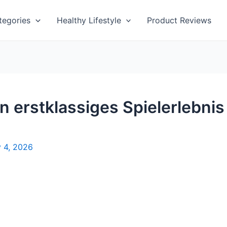
tegories
Healthy Lifestyle
Product Reviews
n erstklassiges Spielerlebni
y 4, 2026