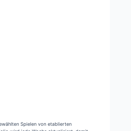
ewählten Spielen von etablierten