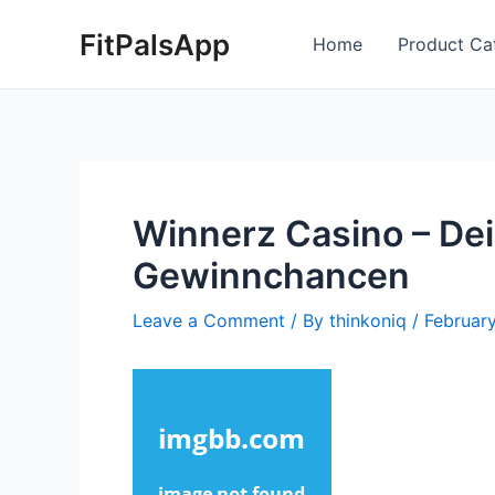
Skip
Post
FitPalsApp
to
navigation
Home
Product Ca
content
Winnerz Casino – Dei
Gewinnchancen
Leave a Comment
/ By
thinkoniq
/
Februar