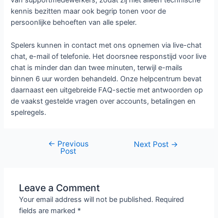
van supportmedewerkers, zodat zij niet alleen technische
kennis bezitten maar ook begrip tonen voor de
persoonlijke behoeften van alle speler.
Spelers kunnen in contact met ons opnemen via live-chat
chat, e-mail of telefonie. Het doorsnee responstijd voor live
chat is minder dan dan twee minuten, terwijl e-mails
binnen 6 uur worden behandeld. Onze helpcentrum bevat
daarnaast een uitgebreide FAQ-sectie met antwoorden op
de vaakst gestelde vragen over accounts, betalingen en
spelregels.
←
Previous
Next Post
→
Post
Leave a Comment
Your email address will not be published.
Required
fields are marked
*