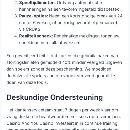
Speeltijdlimieten:
Ontvang automatische
herinneringen na een tevoren ingesteld tijdsbestek
Pauze-opties:
Neem een kortstondige break van 24
uur tot 6 weken, of beëindig uw profiel permanent
via CRUKS
Realiteitscheck:
Regelmatige meldingen tonen uw
speelduur en resultaatoverzicht
Een geverifieerd feit is dat spelers die gebruik maken van
stortingslimieten gemiddeld 40% minder veel geld uitgeven
dan spelers zonder deze bescherming. We moedigen
derhalve alle spelers aan om vooruitstrevend gebruik te
doen van deze tools.
Deskundige Ondersteuning
Het klantenserviceteam staat 7 dagen per week klaar om
vraagstukken te beantwoorden en issues op te verhelpen.
Casino And You Casino investeert in in continue training