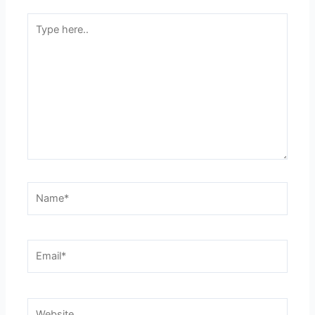
Type
here..
Name*
Email*
Website