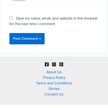
Save my name, email, and website in this browser
for the next time I comment.
About Us
Privacy Policy
Terms and Conditions
Stories
Conatct Us