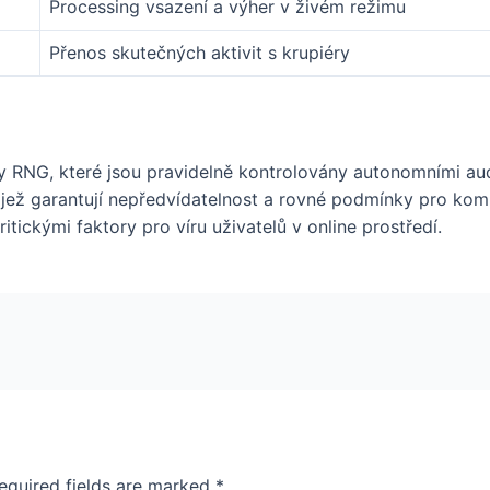
Processing vsazení a výher v živém režimu
Přenos skutečných aktivit s krupiéry
y RNG, které jsou pravidelně kontrolovány autonomními au
 jež garantují nepředvídatelnost a rovné podmínky pro komp
itickými faktory pro víru uživatelů v online prostředí.
equired fields are marked
*