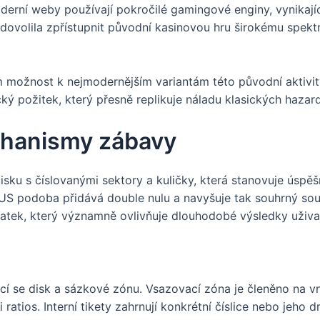
oderní weby používají pokročilé gamingové enginy, vynikajíc
a dovolila zpřístupnit původní kasinovou hru širokému spek
 možnost k nejmodernějším variantám této původní aktivit
cký požitek, který přesně replikuje náladu klasických hazard
chanismy zábavy
disku s číslovanými sektory a kuličky, která stanovuje ús
 US podoba přidává double nulu a navyšuje tak souhrný so
atek, který významně ovlivňuje dlouhodobé výsledky uživa
ící se disk a sázkové zónu. Vsazovací zóna je členěno na vn
ratios. Interní tikety zahrnují konkrétní číslice nebo jeho d