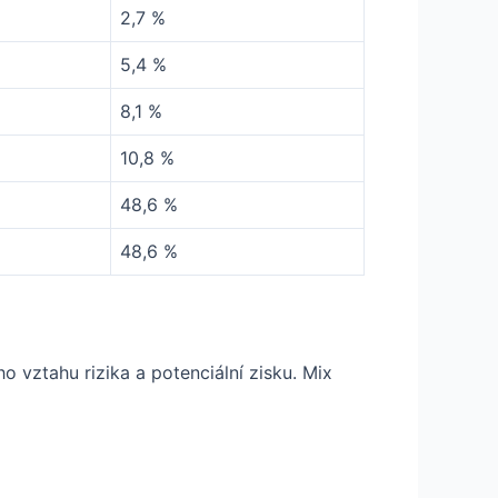
2,7 %
5,4 %
8,1 %
10,8 %
48,6 %
48,6 %
ho vztahu rizika a potenciální zisku. Mix