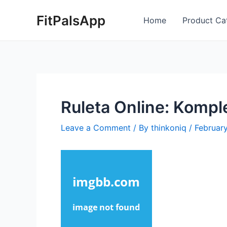
Skip
Post
FitPalsApp
to
navigation
Home
Product Ca
content
Ruleta Online: Kompl
Leave a Comment
/ By
thinkoniq
/
Februar