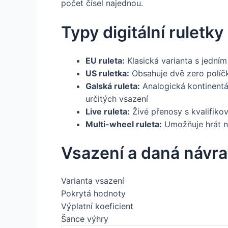
počet čísel najednou.
Typy digitální ruletk
EU ruleta:
Klasická varianta s jední
US ruletka:
Obsahuje dvě zero políčk
Galská ruleta:
Analogická kontinentál
určitých vsazení
Live ruleta:
Živé přenosy s kvalifikov
Multi-wheel ruleta:
Umožňuje hrát na
Vsazení a daná návra
Varianta vsazení
Pokrytá hodnoty
Výplatní koeficient
Šance výhry