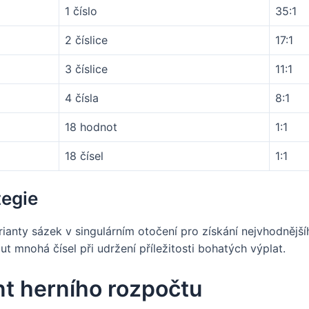
1 číslo
35:1
2 číslice
17:1
3 číslice
11:1
4 čísla
8:1
18 hodnot
1:1
18 čísel
1:1
tegie
arianty sázek v singulárním otočení pro získání nejvhodnější
t mnohá čísel při udržení příležitosti bohatých výplat.
t herního rozpočtu