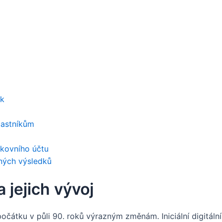
ok
častníkům
kovního účtu
ných výsledků
a jejich vývoj
počátku v půli 90. roků výrazným změnám. Iniciální digitál