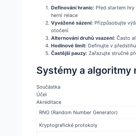
Definování hranic:
Před startem hry s
herní relace
Vyvážené sázení:
Přizpůsobujte výši
otočení
Alternování druhů vsazení:
Často al
Hodinové limit:
Definujte v předstihu
Častější pauzy:
Zařazujte stručné př
Systémy a algoritmy
Součástka
Účel
Akreditace
RNG (Random Number Generator)
Kryptografické protokoly