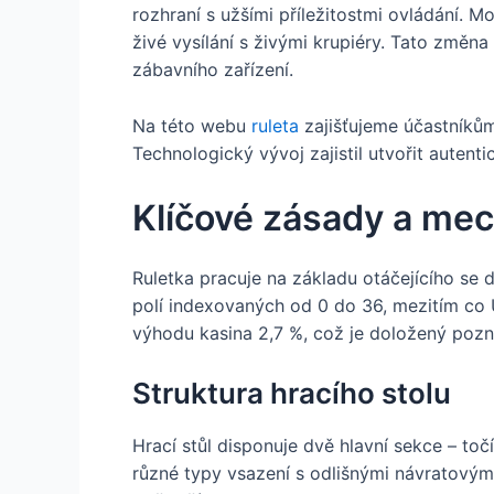
rozhraní s užšími příležitostmi ovládání. M
živé vysílání s živými krupiéry. Tato změn
zábavního zařízení.
Na této webu
ruleta
zajišťujeme účastníkům
Technologický vývoj zajistil utvořit autenti
Klíčové zásady a me
Ruletka pracuje na základu otáčejícího se 
polí indexovaných od 0 do 36, mezitím co
výhodu kasina 2,7 %, což je doložený pozn
Struktura hracího stolu
Hrací stůl disponuje dvě hlavní sekce – toč
různé typy vsazení s odlišnými návratovými 