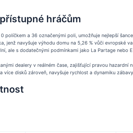
y přístupné hráčům
m 0 políčkem a 36 označenými poli, umožňuje nejlepší šanc
a, jenž navyšuje výhodu domu na 5,26 % vůči evropské va
ní, ale s dodatečnými podmínkami jako La Partage nebo En 
anými dealery v reálném čase, zajišťující pravou hazardní 
 více disků zároveň, navyšuje rychlost a dynamiku zábav
tnost