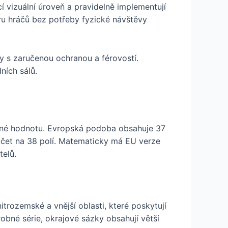
í vizuální úroveň a pravidelně implementují
tru hráčů bez potřeby fyzické návštěvy
y s zaručenou ochranou a férovostí.
ních sálů.
pěšné hodnotu. Evropská podoba obsahuje 37
učet na 38 polí. Matematicky má EU verze
telů.
itrozemské a vnější oblasti, které poskytují
robné série, okrajové sázky obsahují větší