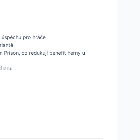
e úspěchu pro hráče
riantě
Prison, co redukují benefit herny u
náladu
y