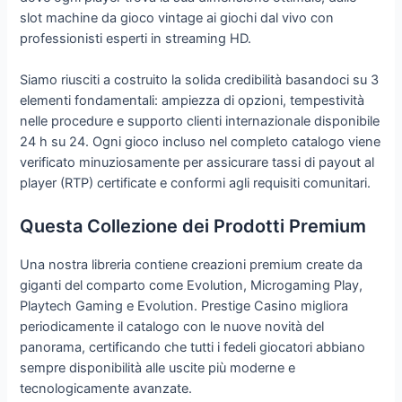
slot machine da gioco vintage ai giochi dal vivo con
professionisti esperti in streaming HD.
Siamo riusciti a costruito la solida credibilità basandoci su 3
elementi fondamentali: ampiezza di opzioni, tempestività
nelle procedure e supporto clienti internazionale disponibile
24 h su 24. Ogni gioco incluso nel completo catalogo viene
verificato minuziosamente per assicurare tassi di payout al
player (RTP) certificate e conformi agli requisiti comunitari.
Questa Collezione dei Prodotti Premium
Una nostra libreria contiene creazioni premium create da
giganti del comparto come Evolution, Microgaming Play,
Playtech Gaming e Evolution. Prestige Casino migliora
periodicamente il catalogo con le nuove novità del
panorama, certificando che tutti i fedeli giocatori abbiano
sempre disponibilità alle uscite più moderne e
tecnologicamente avanzate.