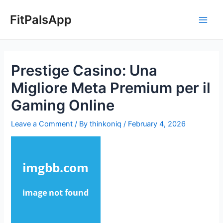
Skip
Post
Main
to
navigation
FitPalsApp
Men
content
Prestige Casino: Una
Migliore Meta Premium per il
Gaming Online
Leave a Comment
/ By
thinkoniq
/
February 4, 2026