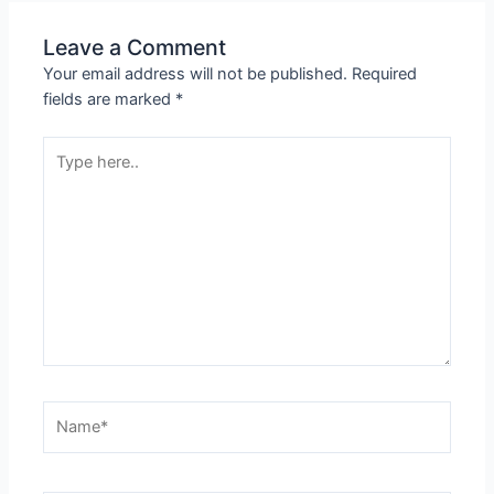
Leave a Comment
Your email address will not be published.
Required
fields are marked
*
Type
here..
Name*