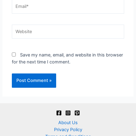
Email*
Website
Save my name, email, and website in this browser
for the next time I comment.
About Us
Privacy Policy