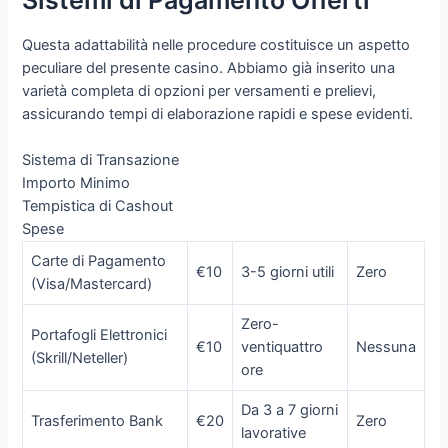
Sistemi di Pagamento Offerti
Questa adattabilità nelle procedure costituisce un aspetto
peculiare del presente casino. Abbiamo già inserito una
varietà completa di opzioni per versamenti e prelievi,
assicurando tempi di elaborazione rapidi e spese evidenti.
Sistema di Transazione
Importo Minimo
Tempistica di Cashout
Spese
Carte di Pagamento
€10
3-5 giorni utili
Zero
(Visa/Mastercard)
Zero-
Portafogli Elettronici
€10
ventiquattro
Nessuna
(Skrill/Neteller)
ore
Da 3 a 7 giorni
Trasferimento Bank
€20
Zero
lavorative