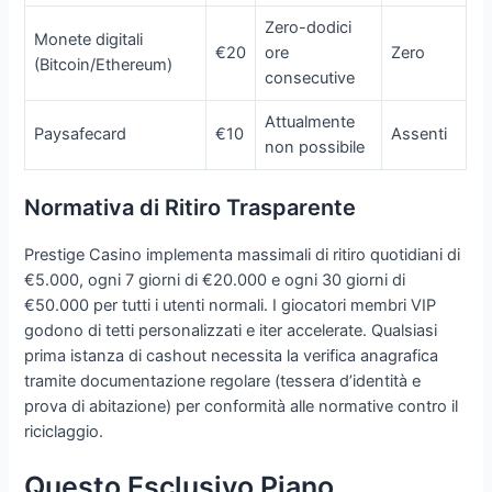
Zero-dodici
Monete digitali
€20
ore
Zero
(Bitcoin/Ethereum)
consecutive
Attualmente
Paysafecard
€10
Assenti
non possibile
Normativa di Ritiro Trasparente
Prestige Casino implementa massimali di ritiro quotidiani di
€5.000, ogni 7 giorni di €20.000 e ogni 30 giorni di
€50.000 per tutti i utenti normali. I giocatori membri VIP
godono di tetti personalizzati e iter accelerate. Qualsiasi
prima istanza di cashout necessita la verifica anagrafica
tramite documentazione regolare (tessera d’identità e
prova di abitazione) per conformità alle normative contro il
riciclaggio.
Questo Esclusivo Piano