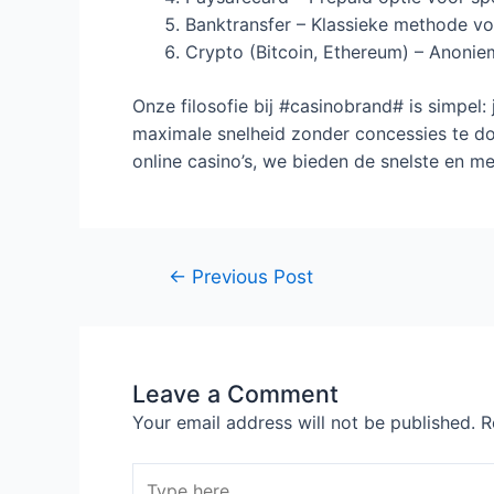
Banktransfer – Klassieke methode v
Crypto (Bitcoin, Ethereum) – Anonie
Onze filosofie bij #casinobrand# is simpel
maximale snelheid zonder concessies te doe
online casino’s, we bieden de snelste en m
←
Previous Post
Leave a Comment
Your email address will not be published.
R
Type