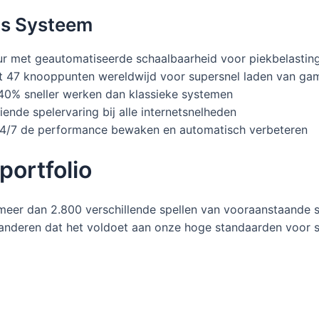
s Systeem
ur met geautomatiseerde schaalbaarheid voor piekbelastin
 47 knooppunten wereldwijd voor supersnel laden van ga
40% sneller werken dan klassieke systemen
ende spelervaring bij alle internetsnelheden
24/7 de performance bewaken en automatisch verbeteren
portfolio
eer dan 2.800 verschillende spellen van vooraanstaande s
anderen dat het voldoet aan onze hoge standaarden voor sn