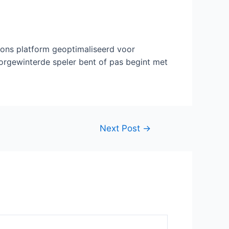
n ons platform geoptimaliseerd voor
oorgewinterde speler bent of pas begint met
Next Post
→