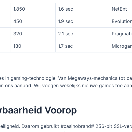
1.850
1.6 sec
NetEnt
450
1.9 sec
Evolutio
320
2.1 sec
Pragmati
180
1.7 sec
Microga
ies in gaming-technologie. Van Megaways-mechanics tot ca
n ons aanbod. Wij voegen wekelijks nieuwe games toe aan ons
wbaarheid Voorop
eiligheid. Daarom gebruikt #casinobrand# 256-bit SSL-vers