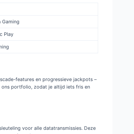
n Gaming
c Play
ming
scade-features en progressieve jackpots –
 portfolio, zodat je altijd iets fris en
leuteling voor alle datatransmissies. Deze