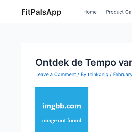
Skip
Post
FitPalsApp
to
navigation
Home
Product Ca
content
Ontdek de Tempo van
Leave a Comment
/ By
thinkoniq
/
Februar