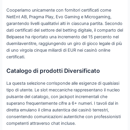
Cooperiamo unicamente con fornitori certificati come
NetEnt AB, Pragma Play, Evo Gaming e Microgaming,
garantendo livelli qualitativi alti in ciascuna partita. Secondo
dati certificati del settore del betting digitale, il comparto del
Belpaese ha riportato una incremento del 15 percento nel
duemilaventitre, raggiungendo un giro di gioco legale di più
di uno virgola cinque miliardi di EUR nei casinò online
certificati.
Catalogo di prodotti Diversificato
La questa selezione corrisponde alle esigenze di qualsiasi
tipo di utente. Le slot meccaniche rappresentano il nucleo
pulsante del catalogo, con jackpot incrementali che
superano frequentemente cifre a 6+ numeri. I tavoli dal in
diretta emulano il clima autentica dei casinò terrestri,
consentendo comunicazioni autentiche con professionisti
competenti attraverso chat incluse.