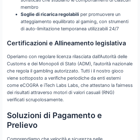
sofisticati che studiano le comportamenti di ciascun
membro
Soglie di ricarica regolabili
per promuovere un
atteggiamento equilibrato al gaming, con strumenti
di auto-limitazione temporanea utilizzabili 24/7
Certificazioni e Allineamento legislativa
Operiamo con regolare licenza rilasciata dall’Autorità delle
Customs e dei Monopoli di Stato (ADM), l’autorità nazionale
che regola il gambling autorizzato. Tutti i il nostro gioco
viene sottoposto a verifiche periodiche da enti esterni
come eCOGRA e iTech Labs Labs, che attestano la fairness
dei risultati attraverso motori di valori casuali (RNG)
verificati scrupolosamente.
Soluzioni di Pagamento e
Prelievo
Comprendiamo che velocità e sicurezza nelle