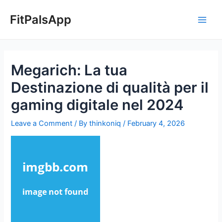
Skip
Post
Main
to
navigation
FitPalsApp
Men
content
Megarich: La tua
Destinazione di qualità per il
gaming digitale nel 2024
Leave a Comment
/ By
thinkoniq
/
February 4, 2026