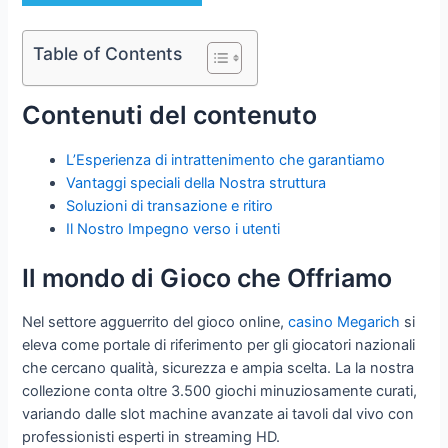
Table of Contents
Contenuti del contenuto
L’Esperienza di intrattenimento che garantiamo
Vantaggi speciali della Nostra struttura
Soluzioni di transazione e ritiro
Il Nostro Impegno verso i utenti
Il mondo di Gioco che Offriamo
Nel settore agguerrito del gioco online,
casino Megarich
si
eleva come portale di riferimento per gli giocatori nazionali
che cercano qualità, sicurezza e ampia scelta. La la nostra
collezione conta oltre 3.500 giochi minuziosamente curati,
variando dalle slot machine avanzate ai tavoli dal vivo con
professionisti esperti in streaming HD.