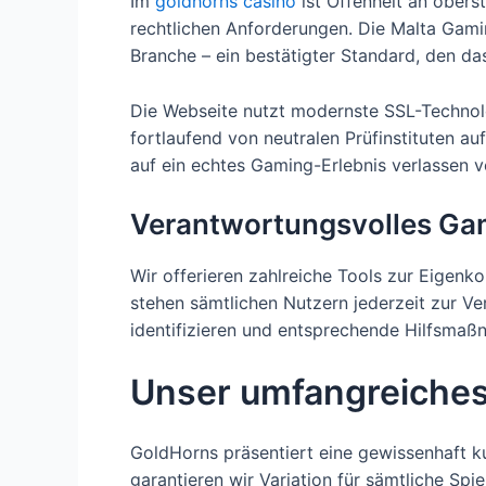
Im
goldhorns casino
ist Offenheit an obers
rechtlichen Anforderungen. Die Malta Gami
Branche – ein bestätigter Standard, den das
Die Webseite nutzt modernste SSL-Technolog
fortlaufend von neutralen Prüfinstituten au
auf ein echtes Gaming-Erlebnis verlassen 
Verantwortungsvolles Gami
Wir offerieren zahlreiche Tools zur Eigenk
stehen sämtlichen Nutzern jederzeit zur Ve
identifizieren und entsprechende Hilfsmaß
Unser umfangreiches 
GoldHorns präsentiert eine gewissenhaft k
garantieren wir Variation für sämtliche Spi