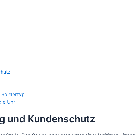
chutz
 Spielertyp
die Uhr
ng und Kundenschutz