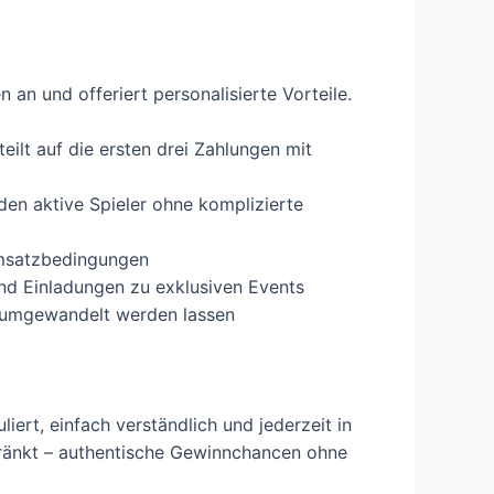
an und offeriert personalisierte Vorteile.
eilt auf die ersten drei Zahlungen mit
den aktive Spieler ohne komplizierte
Umsatzbedingungen
nd Einladungen zu exklusiven Events
e umgewandelt werden lassen
ert, einfach verständlich und jederzeit in
hränkt – authentische Gewinnchancen ohne