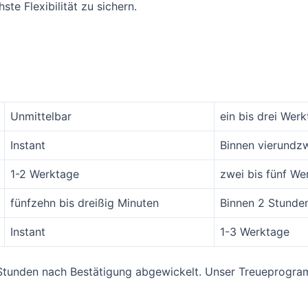
e Flexibilität zu sichern.
Unmittelbar
ein bis drei Wer
Instant
Binnen vierundz
1-2 Werktage
zwei bis fünf We
fünfzehn bis dreißig Minuten
Binnen 2 Stunde
Instant
1-3 Werktage
 Stunden nach Bestätigung abgewickelt. Unser Treueprogra