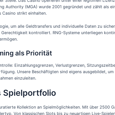
ter Stelle. Das Casino operieren unter einer legitimen Lize
ng Authority (MGA) wurde 2001 gegründet und zählt als ei
 Casino strikt einhalten.
ie, um alle Geldtransfers und individuelle Daten zu sicher
f Gerechtigkeit kontrolliert. RNG-Systeme unterliegen konti
vermögen.
ng als Priorität
ontrolle: Einzahlungsgrenzen, Verlustgrenzen, Sitzungszei
rfügung. Unsere Beschäftigten sind eigens ausgebildet, um 
nahmen einzuleiten.
Spielportfolio
uratierte Kollektion an Spielmöglichkeiten. Mit über 2500
elertyp. Von klassischen Slots bis zu neuartigen Live-Spiel