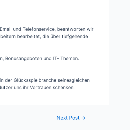
 Email und Telefonservice, beantworten wir
beitern bearbeitet, die über tiefgehende
onen, Bonusangeboten und IT- Themen.
n der Glücksspielbranche seinesgleichen
tzer uns ihr Vertrauen schenken.
Next Post
→