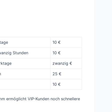
ktage
10 €
wanzig Stunden
10 €
rktage
zwanzig €
n
25 €
10 €
mm ermöglicht VIP-Kunden noch schnellere