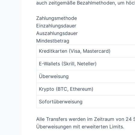
auch zeitgemäße Bezahlmethoden, um höchst
Zahlungsmethode
Einzahlungsdauer
Auszahlungsdauer
Mindestbetrag
Kreditkarten (Visa, Mastercard)
E-Wallets (Skrill, Neteller)
Überweisung
Krypto (BTC, Ethereum)
Sofortüberweisung
Alle Transfers werden im Zeitraum von 24
Überweisungen mit erweiterten Limits.