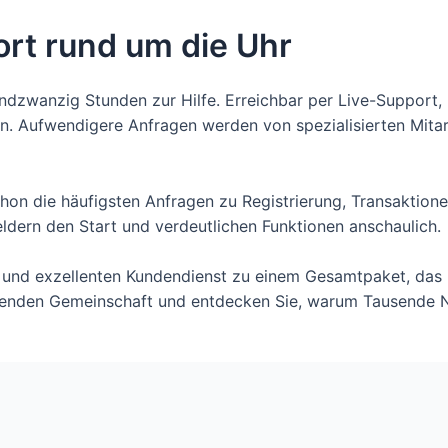
ort rund um die Uhr
ndzwanzig Stunden zur Hilfe. Erreichbar per Live-Support,
n. Aufwendigere Anfragen werden von spezialisierten Mitar
schon die häufigsten Anfragen zu Registrierung, Transakti
dern den Start und verdeutlichen Funktionen anschaulich.
und exzellenten Kundendienst zu einem Gesamtpaket, das i
menden Gemeinschaft und entdecken Sie, warum Tausende Nu