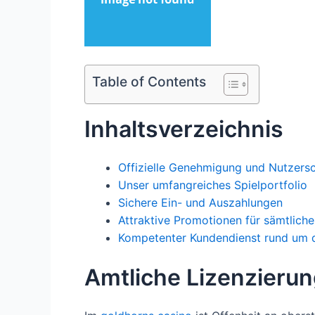
Table of Contents
Inhaltsverzeichnis
Offizielle Genehmigung und Nutzers
Unser umfangreiches Spielportfolio
Sichere Ein- und Auszahlungen
Attraktive Promotionen für sämtliche
Kompetenter Kundendienst rund um 
Amtliche Lizenzieru