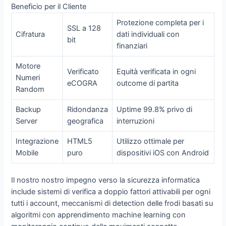
Beneficio per il Cliente
Protezione completa per i
SSL a 128
Cifratura
dati individuali con
bit
finanziari
Motore
Verificato
Equità verificata in ogni
Numeri
eCOGRA
outcome di partita
Random
Backup
Ridondanza
Uptime 99.8% privo di
Server
geografica
interruzioni
Integrazione
HTML5
Utilizzo ottimale per
Mobile
puro
dispositivi iOS con Android
Il nostro nostro impegno verso la sicurezza informatica
include sistemi di verifica a doppio fattori attivabili per ogni
tutti i account, meccanismi di detection delle frodi basati su
algoritmi con apprendimento machine learning con