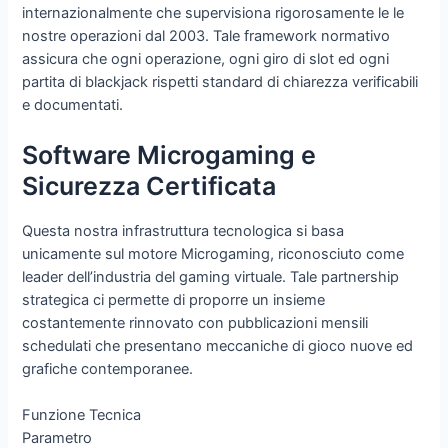
internazionalmente che supervisiona rigorosamente le le
nostre operazioni dal 2003. Tale framework normativo
assicura che ogni operazione, ogni giro di slot ed ogni
partita di blackjack rispetti standard di chiarezza verificabili
e documentati.
Software Microgaming e
Sicurezza Certificata
Questa nostra infrastruttura tecnologica si basa
unicamente sul motore Microgaming, riconosciuto come
leader dell’industria del gaming virtuale. Tale partnership
strategica ci permette di proporre un insieme
costantemente rinnovato con pubblicazioni mensili
schedulati che presentano meccaniche di gioco nuove ed
grafiche contemporanee.
Funzione Tecnica
Parametro