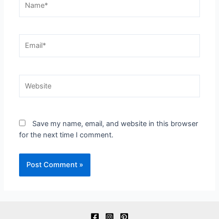
Email*
Website
Save my name, email, and website in this browser
for the next time I comment.