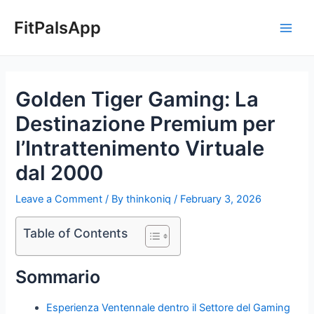
Skip
Post
Main
to
navigation
FitPalsApp
Men
content
Golden Tiger Gaming: La
Destinazione Premium per
l’Intrattenimento Virtuale
dal 2000
Leave a Comment
/ By
thinkoniq
/
February 3, 2026
Table of Contents
Sommario
Esperienza Ventennale dentro il Settore del Gaming