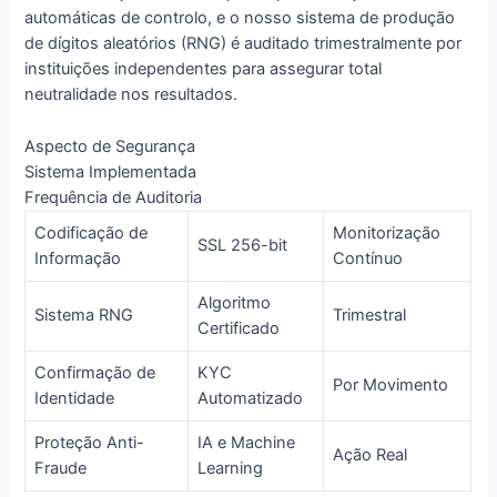
automáticas de controlo, e o nosso sistema de produção
de dígitos aleatórios (RNG) é auditado trimestralmente por
instituições independentes para assegurar total
neutralidade nos resultados.
Aspecto de Segurança
Sistema Implementada
Frequência de Auditoria
Codificação de
Monitorização
SSL 256-bit
Informação
Contínuo
Algoritmo
Sistema RNG
Trimestral
Certificado
Confirmação de
KYC
Por Movimento
Identidade
Automatizado
Proteção Anti-
IA e Machine
Ação Real
Fraude
Learning