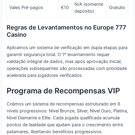
N/A (somente
Vales Pré-pagos
€10
Gratuito
depósito)
Regras de Levantamentos no Europe 777
Casino
Aplicamos um sistema de verificação em dupla etapas para
garantir segurança total. O 1º levantamento requer
validação integral de dados, mas após aprovação inicial,
operações subsequentes são processadas com prioridade
acelerada para jogadores verificados.
Programa de Recompensas VIP
Criámos um sistema de recompensas estruturado em 6
níveis progressivos: Nível Bronze, Silver, Nível Ouro, Platina,
Nível Diamante e Elite. Cada jogada qualificada acumula
pontos de lealdade que ajudam para o crescimento entre
patamares, libertando benefícios progressivos.