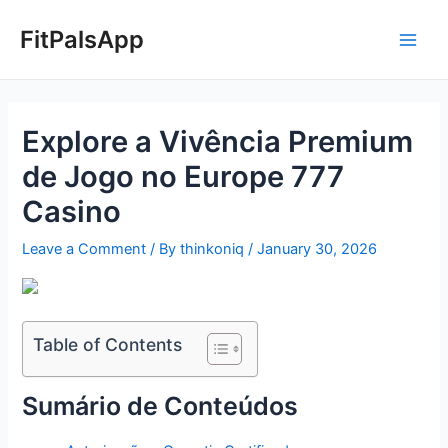
Skip
Post
Main
to
navigation
FitPalsApp
Men
content
Explore a Vivência Premium
de Jogo no Europe 777
Casino
Leave a Comment
/ By
thinkoniq
/
January 30, 2026
Table of Contents
Sumário de Conteúdos