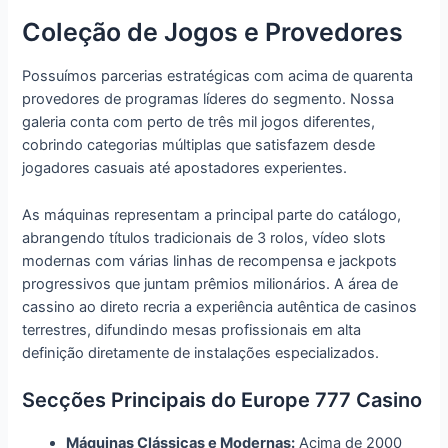
Coleção de Jogos e Provedores
Possuímos parcerias estratégicas com acima de quarenta
provedores de programas líderes do segmento. Nossa
galeria conta com perto de três mil jogos diferentes,
cobrindo categorias múltiplas que satisfazem desde
jogadores casuais até apostadores experientes.
As máquinas representam a principal parte do catálogo,
abrangendo títulos tradicionais de 3 rolos, vídeo slots
modernas com várias linhas de recompensa e jackpots
progressivos que juntam prêmios milionários. A área de
cassino ao direto recria a experiência autêntica de casinos
terrestres, difundindo mesas profissionais em alta
definição diretamente de instalações especializados.
Secções Principais do Europe 777 Casino
Máquinas Clássicas e Modernas:
Acima de 2000