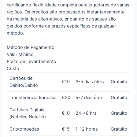
certificando flexibilidade completa para jogadores de várias
regiões. Os créditos são processados instantaneamente
na maioria das alternativas, enquanto os saques são
geridos conforme os prazos específicos de qualquer
método.
Método de Pagamento
Valor Mínimo
Prazo de Levantamento
Custo
Cartões de
€10
3-5 dias úteis
Gratuito
Débito/Débito
Transferência Bancária
€20
5-7 dias úteis
Gratuito
Carteiras Digitais
€10
24-48 hrs
Gratuito
(Neteller, Neteller)
Criptomoedas
€15
1-12 horas
Gratuito