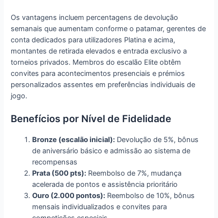
Os vantagens incluem percentagens de devolução
semanais que aumentam conforme o patamar, gerentes de
conta dedicados para utilizadores Platina e acima,
montantes de retirada elevados e entrada exclusivo a
torneios privados. Membros do escalão Elite obtêm
convites para acontecimentos presenciais e prémios
personalizados assentes em preferências individuais de
jogo.
Benefícios por Nível de Fidelidade
Bronze (escalão inicial):
Devolução de 5%, bônus
de aniversário básico e admissão ao sistema de
recompensas
Prata (500 pts):
Reembolso de 7%, mudança
acelerada de pontos e assistência prioritário
Ouro (2.000 pontos):
Reembolso de 10%, bônus
mensais individualizados e convites para