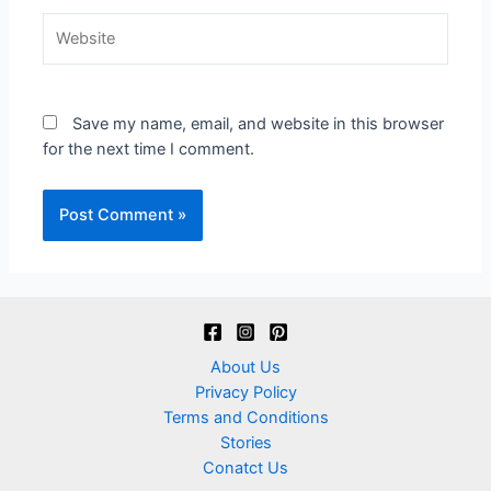
Website
Save my name, email, and website in this browser
for the next time I comment.
About Us
Privacy Policy
Terms and Conditions
Stories
Conatct Us