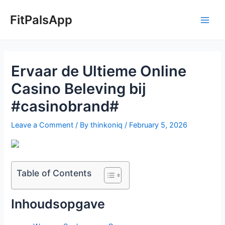
Skip
Post
Main
to
navigation
FitPalsApp
Men
content
Ervaar de Ultieme Online
Casino Beleving bij
#casinobrand#
Leave a Comment
/ By
thinkoniq
/
February 5, 2026
Table of Contents
Inhoudsopgave