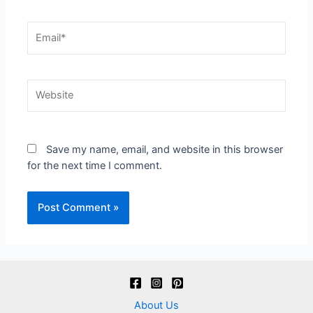
Email*
Website
Save my name, email, and website in this browser
for the next time I comment.
About Us