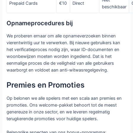
Prepaid Cards
€10
Direct
beschikbaar
Opnameprocedures bij
We proberen ernaar om alle opnameverzoeken binnen
vierentwintig uur te verwerken. Bij nieuwe gebruikers kan
het verificatieproces nodig zijn, waar ID-documenten en
woonbewijzen moeten worden ingediend. Dat is het
eenmalige proces die de veiligheid van alle gebruikers
waarborgt en voldoet aan anti-witwasregelgeving.
Premies en Promoties
Op belonen we alle spelers met een scala aan premies en
promoties. Ons welcome-pakket behoort tot de meest
genereuze in onze sector, en we leveren regelmatig
terugkerende promoties voor huidige spelers.
Belangrijke aspecten van ons bonus-programma: