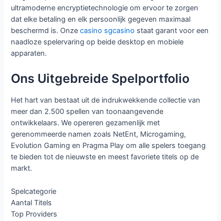
ultramoderne encryptietechnologie om ervoor te zorgen
dat elke betaling en elk persoonlijk gegeven maximaal
beschermd is. Onze
casino sgcasino
staat garant voor een
naadloze spelervaring op beide desktop en mobiele
apparaten.
Ons Uitgebreide Spelportfolio
Het hart van bestaat uit de indrukwekkende collectie van
meer dan 2.500 spellen van toonaangevende
ontwikkelaars. We opereren gezamenlijk met
gerenommeerde namen zoals NetEnt, Microgaming,
Evolution Gaming en Pragma Play om alle spelers toegang
te bieden tot de nieuwste en meest favoriete titels op de
markt.
Spelcategorie
Aantal Titels
Top Providers