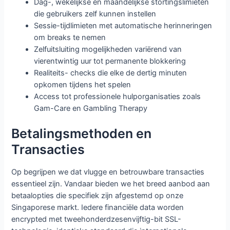
Dag-, wekelijkse en maandelijkse stortingslimieten
die gebruikers zelf kunnen instellen
Sessie-tijdlimieten met automatische herinneringen
om breaks te nemen
Zelfuitsluiting mogelijkheden variërend van
vierentwintig uur tot permanente blokkering
Realiteits- checks die elke de dertig minuten
opkomen tijdens het spelen
Access tot professionele hulporganisaties zoals
Gam-Care en Gambling Therapy
Betalingsmethoden en
Transacties
Op begrijpen we dat vlugge en betrouwbare transacties
essentieel zijn. Vandaar bieden we het breed aanbod aan
betaalopties die specifiek zijn afgestemd op onze
Singaporese markt. Iedere financiële data worden
encrypted met tweehonderdzesenvijftig-bit SSL-