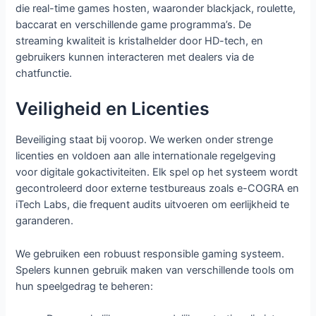
die real-time games hosten, waaronder blackjack, roulette,
baccarat en verschillende game programma’s. De
streaming kwaliteit is kristalhelder door HD-tech, en
gebruikers kunnen interacteren met dealers via de
chatfunctie.
Veiligheid en Licenties
Beveiliging staat bij voorop. We werken onder strenge
licenties en voldoen aan alle internationale regelgeving
voor digitale gokactiviteiten. Elk spel op het systeem wordt
gecontroleerd door externe testbureaus zoals e-COGRA en
iTech Labs, die frequent audits uitvoeren om eerlijkheid te
garanderen.
We gebruiken een robuust responsible gaming systeem.
Spelers kunnen gebruik maken van verschillende tools om
hun speelgedrag te beheren: