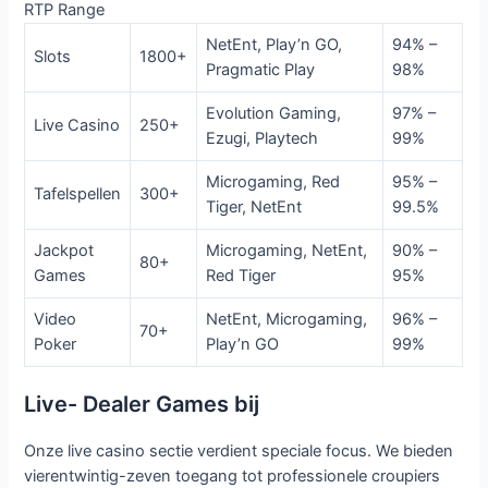
RTP Range
NetEnt, Play’n GO,
94% –
Slots
1800+
Pragmatic Play
98%
Evolution Gaming,
97% –
Live Casino
250+
Ezugi, Playtech
99%
Microgaming, Red
95% –
Tafelspellen
300+
Tiger, NetEnt
99.5%
Jackpot
Microgaming, NetEnt,
90% –
80+
Games
Red Tiger
95%
Video
NetEnt, Microgaming,
96% –
70+
Poker
Play’n GO
99%
Live- Dealer Games bij
Onze live casino sectie verdient speciale focus. We bieden
vierentwintig-zeven toegang tot professionele croupiers