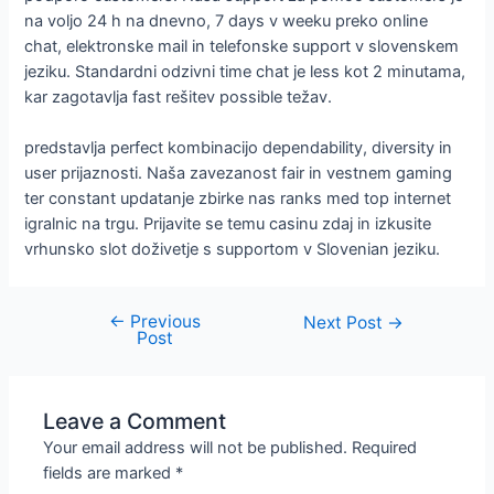
na voljo 24 h na dnevno, 7 days v weeku preko online
chat, elektronske mail in telefonske support v slovenskem
jeziku. Standardni odzivni time chat je less kot 2 minutama,
kar zagotavlja fast rešitev possible težav.
predstavlja perfect kombinacijo dependability, diversity in
user prijaznosti. Naša zavezanost fair in vestnem gaming
ter constant updatanje zbirke nas ranks med top internet
igralnic na trgu. Prijavite se temu casinu zdaj in izkusite
vrhunsko slot doživetje s supportom v Slovenian jeziku.
←
Previous
Next Post
→
Post
Leave a Comment
Your email address will not be published.
Required
fields are marked
*