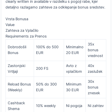
clearly written in available v razdelku s pogoji rabe, kjer
detaljno razlagamo zahteve za odklepanje bonus sredstev.
Vrsta Bonusa
Value
Zahteva za Vplačilo
Requirements za Prenos
35x
Dobrodošli
100% do 500
Minimalno
bonus
Bonus
EUR
20 EUR
vrednost
Zastonjski
Avto z
40x
200 FS
Vrtljaji
vplačilom
zaslužek
30x
Reload Bonus
50% do 300
Minimum
bonus
(Weekly)
EUR
30 EUR
znesek
Cashback
10% weekly
Ni pogoja
Ni zahtev
Shema