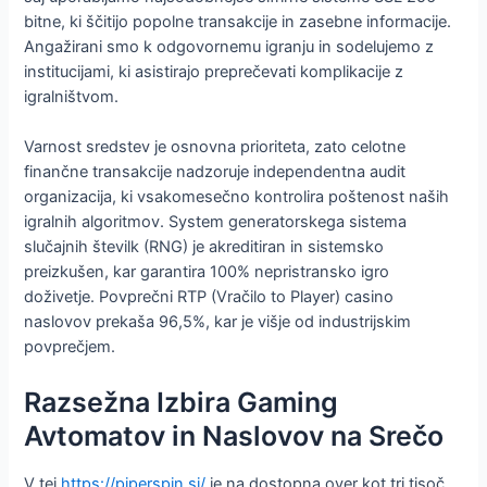
bitne, ki ščitijo popolne transakcije in zasebne informacije.
Angažirani smo k odgovornemu igranju in sodelujemo z
institucijami, ki asistirajo preprečevati komplikacije z
igralništvom.
Varnost sredstev je osnovna prioriteta, zato celotne
finančne transakcije nadzoruje independentna audit
organizacija, ki vsakomesečno kontrolira poštenost naših
igralnih algoritmov. System generatorskega sistema
slučajnih številk (RNG) je akreditiran in sistemsko
preizkušen, kar garantira 100% nepristransko igro
doživetje. Povprečni RTP (Vračilo to Player) casino
naslovov prekaša 96,5%, kar je višje od industrijskim
povprečjem.
Razsežna Izbira Gaming
Avtomatov in Naslovov na Srečo
V tej
https://piperspin.si/
je na dostopna over kot tri tisoč