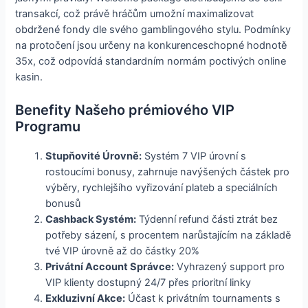
transakcí, což právě hráčům umožní maximalizovat
obdržené fondy dle svého gamblingového stylu. Podmínky
na protočení jsou určeny na konkurenceschopné hodnotě
35x, což odpovídá standardním normám poctivých online
kasin.
Benefity Našeho prémiového VIP
Programu
Stupňovité Úrovně:
Systém 7 VIP úrovní s
rostoucími bonusy, zahrnuje navýšených částek pro
výběry, rychlejšího vyřizování plateb a speciálních
bonusů
Cashback Systém:
Týdenní refund části ztrát bez
potřeby sázení, s procentem narůstajícím na základě
tvé VIP úrovně až do částky 20%
Privátní Account Správce:
Vyhrazený support pro
VIP klienty dostupný 24/7 přes prioritní linky
Exkluzivní Akce:
Účast k privátním tournaments s