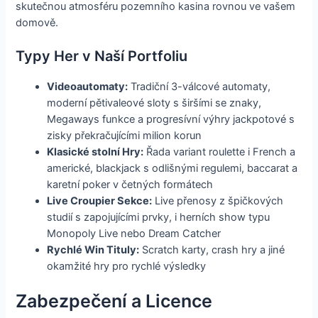
skutečnou atmosféru pozemního kasina rovnou ve vašem
domově.
Typy Her v Naší Portfoliu
Videoautomaty:
Tradiční 3-válcové automaty,
moderní pětivaleové sloty s širšími se znaky,
Megaways funkce a progresívní výhry jackpotové s
zisky překračujícími milion korun
Klasické stolní Hry:
Řada variant roulette i French a
americké, blackjack s odlišnými regulemi, baccarat a
karetní poker v četných formátech
Live Croupier Sekce:
Live přenosy z špičkových
studií s zapojujícími prvky, i herních show typu
Monopoly Live nebo Dream Catcher
Rychlé Win Tituly:
Scratch karty, crash hry a jiné
okamžité hry pro rychlé výsledky
Zabezpečení a Licence