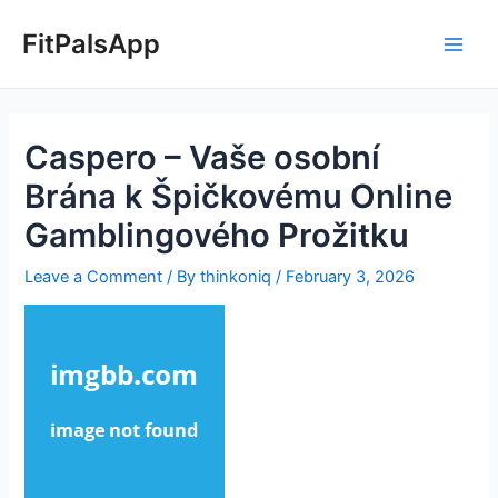
Skip
Post
Main
to
navigation
FitPalsApp
Men
content
Caspero – Vaše osobní
Brána k Špičkovému Online
Gamblingového Prožitku
Leave a Comment
/ By
thinkoniq
/
February 3, 2026