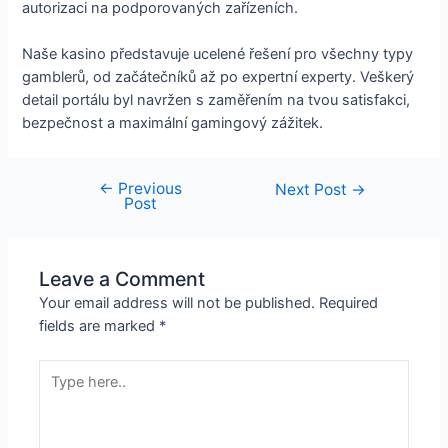
autorizaci na podporovaných zařízeních.
Naše kasino představuje ucelené řešení pro všechny typy
gamblerů, od začátečníků až po expertní experty. Veškerý
detail portálu byl navržen s zaměřením na tvou satisfakci,
bezpečnost a maximální gamingový zážitek.
←
Previous
Next Post
→
Post
Leave a Comment
Your email address will not be published.
Required
fields are marked
*
Type
here..