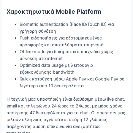
Χαρακτηριστικά Mobile Platform
Biometric authentication (Face ID/Touch ID) για
γρήγορη σύνδεση
Push ειδοποιήσεις για εξατομικευμένες
προσφορές και αποτελέσματα τουρνουά
Offline mode για δοκιμαστικά παιχνίδια χωρίς
σύνδεση στο internet
Optimized data usage με λειτουργία
εξοικονόμησης bandwidth
Quick κατάθεση μέσω Apple Pay και Google Pay σε
λιγότερο από 10 δευτερόλεπτα
Η τεχνική μας υποστήριξη είναι διαθέσιμη μέσω live chat,
email και τηλεφώνου 24 ώρες το 24ωρο, με μέσο χρόνο
απόκρισης 47 δευτερόλεπτα για το chat. Οι operators μας
μιλούν ελληνικά, αγγλικά και ακόμη 12 γλώσσες,
παρέχοντας άμεση επικοινωνία ανεξαρτήτως