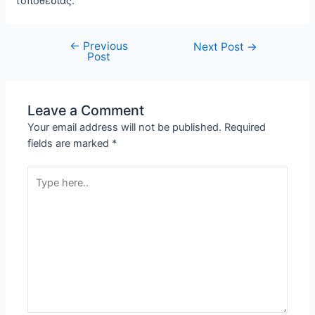
τοποθεσίας.
←
Previous
Next Post
→
Post
Leave a Comment
Your email address will not be published.
Required
fields are marked
*
Type
here..