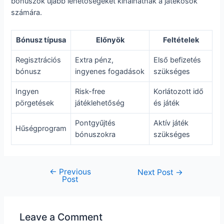
bónuszok újabb lehetőségeket kínálhatnak a játékosok
számára.
Bónusz típusa
Előnyök
Feltételek
Regisztrációs
Extra pénz,
Első befizetés
bónusz
ingyenes fogadások
szükséges
Ingyen
Risk-free
Korlátozott idő
pörgetések
játéklehetőség
és játék
Pontgyűjtés
Aktív játék
Hűségprogram
bónuszokra
szükséges
←
Previous
Next Post
→
Post
Leave a Comment