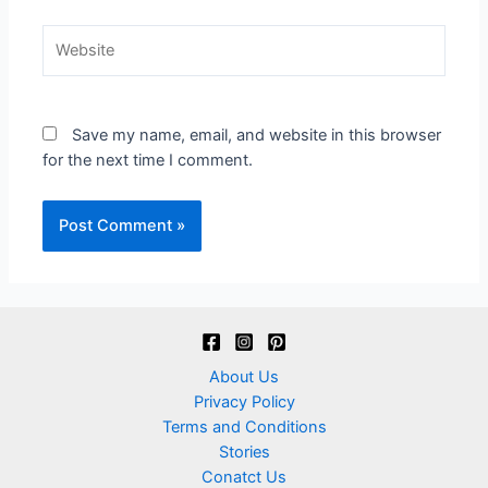
Website
Save my name, email, and website in this browser
for the next time I comment.
About Us
Privacy Policy
Terms and Conditions
Stories
Conatct Us