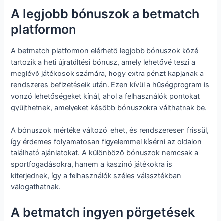
A legjobb bónuszok a betmatch
platformon
A betmatch platformon elérhető legjobb bónuszok közé
tartozik a heti újratöltési bónusz, amely lehetővé teszi a
meglévő játékosok számára, hogy extra pénzt kapjanak a
rendszeres befizetéseik után. Ezen kívül a hűségprogram is
vonzó lehetőségeket kínál, ahol a felhasználók pontokat
gyűjthetnek, amelyeket később bónuszokra válthatnak be.
A bónuszok mértéke változó lehet, és rendszeresen frissül,
így érdemes folyamatosan figyelemmel kísérni az oldalon
található ajánlatokat. A különböző bónuszok nemcsak a
sportfogadásokra, hanem a kaszinó játékokra is
kiterjednek, így a felhasználók széles választékban
válogathatnak.
A betmatch ingyen pörgetések