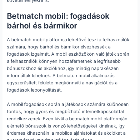
követelményekre is.
Betmatch mobil: fogadások
bárhol és bármikor
A betmatch mobil platformja lehetővé teszi a felhasználók
számára, hogy bárhol és bármikor élvezhessék a
fogadások izgalmát. A mobil eszközökön való játék során
a felhasználók könnyen hozzáférhetnek a legfrissebb
bónuszokhoz és akciókhoz, így mindig naprakészen
informáltak lehetnek. A betmatch mobil alkalmazás
egyszerűsített felülete megkönnyíti a navigációt és a
fogadások lebonyolítását.
A mobil fogadások során a játékosok számára különösen
fontos, hogy gyors és megbízható internetkapcsolattal
rendelkezzenek. Ezen kívül a betmatch mobil platformján
elérhető bónuszok is vonzó lehetőségeket kínálnak, így
érdemes kihasználni a mobilos ajánlatokat és akciókat a