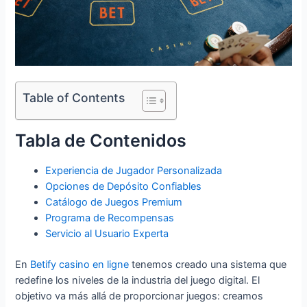
Table of Contents
Tabla de Contenidos
Experiencia de Jugador Personalizada
Opciones de Depósito Confiables
Catálogo de Juegos Premium
Programa de Recompensas
Servicio al Usuario Experta
En
Betify casino en ligne
tenemos creado una sistema que
redefine los niveles de la industria del juego digital. El
objetivo va más allá de proporcionar juegos: creamos