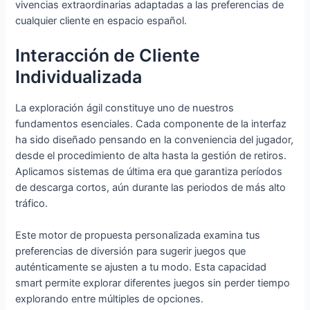
vivencias extraordinarias adaptadas a las preferencias de
cualquier cliente en espacio español.
Interacción de Cliente
Individualizada
La exploración ágil constituye uno de nuestros
fundamentos esenciales. Cada componente de la interfaz
ha sido diseñado pensando en la conveniencia del jugador,
desde el procedimiento de alta hasta la gestión de retiros.
Aplicamos sistemas de última era que garantiza períodos
de descarga cortos, aún durante las periodos de más alto
tráfico.
Este motor de propuesta personalizada examina tus
preferencias de diversión para sugerir juegos que
auténticamente se ajusten a tu modo. Esta capacidad
smart permite explorar diferentes juegos sin perder tiempo
explorando entre múltiples de opciones.