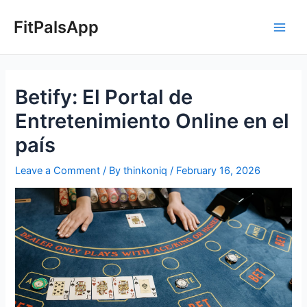
Skip
Post
Main
to
navigation
FitPalsApp
Men
content
Betify: El Portal de
Entretenimiento Online en el
país
Leave a Comment
/ By
thinkoniq
/
February 16, 2026