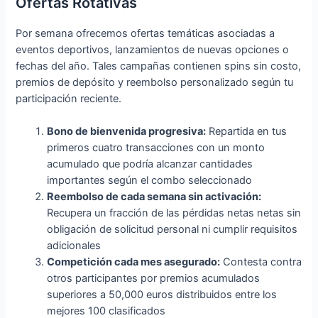
Ofertas Rotativas
Por semana ofrecemos ofertas temáticas asociadas a
eventos deportivos, lanzamientos de nuevas opciones o
fechas del año. Tales campañas contienen spins sin costo,
premios de depósito y reembolso personalizado según tu
participación reciente.
Bono de bienvenida progresiva:
Repartida en tus
primeros cuatro transacciones con un monto
acumulado que podría alcanzar cantidades
importantes según el combo seleccionado
Reembolso de cada semana sin activación:
Recupera un fracción de las pérdidas netas netas sin
obligación de solicitud personal ni cumplir requisitos
adicionales
Competición cada mes asegurado:
Contesta contra
otros participantes por premios acumulados
superiores a 50,000 euros distribuidos entre los
mejores 100 clasificados