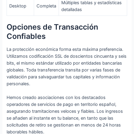
Múltiples tablas y estadísticas
Desktop
Completa
detalladas
Opciones de Transacción
Confiables
La protección económica forma esta máxima preferencia.
Utilizamos codificación SSL de doscientos cincuenta y seis
bits, el mismo estándar utilizado por entidades bancarias
globales. Toda transferencia transita por varias fases de
validación para salvaguardar tus capitales y información
personales.
Hemos creado asociaciones con los destacados
operadores de servicios de pago en territorio español,
asegurando tramitaciones veloces y fiables. Los ingresos
se añaden al instante en tu balance, en tanto que las
solicitudes de retiro se gestionan en menos de 24 horas
laborables hábiles.