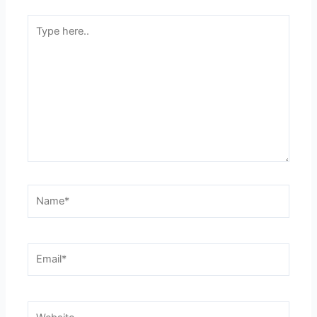
Type
here..
Name*
Email*
Website