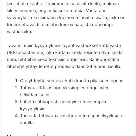
live-chatin kautta. Tiimimme osaa useita kieliä, mukaan
lukien suomea, englantia sekä ruotsia. Vastataan
kysymyksiin keskimäärin kolmen minuutin sisällä, mikä on
todennettavasti toimialan keskimääräistä nopeampi
vastausaika.
Tavallisimpiin kysymyksiin löydät vastaukset kattavasta
UKK-osiostamme, joka kattaa aiheita rekisteröitymisestä
bonusehtoihin sekä teknisiin ongelmiin. Sähköpostitse
lähetetyt yhteydenotot prosessoidaan 24 tunnin sisällä.
Ota yhteyttä suoran chatin kautta pikaiseen apuun
Tutustu UKK-osioon yleisimpien ongelmien
selvittämiseen
Lähetä sähköpostia yksityiskohtaisempiin
kysymyksiin
Tarkasta tilihistoriasi mahdollisten epäselvyyksien
varalta