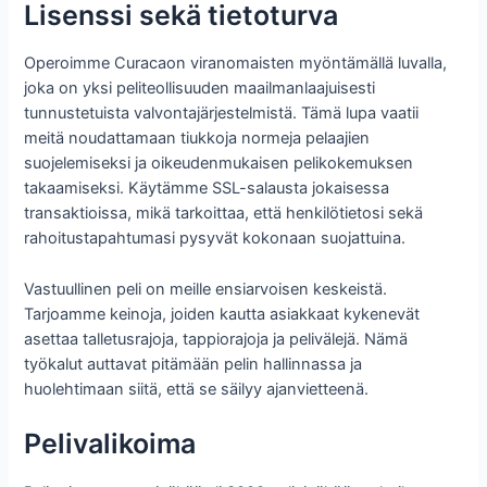
Lisenssi sekä tietoturva
Operoimme Curacaon viranomaisten myöntämällä luvalla,
joka on yksi peliteollisuuden maailmanlaajuisesti
tunnustetuista valvontajärjestelmistä. Tämä lupa vaatii
meitä noudattamaan tiukkoja normeja pelaajien
suojelemiseksi ja oikeudenmukaisen pelikokemuksen
takaamiseksi. Käytämme SSL-salausta jokaisessa
transaktioissa, mikä tarkoittaa, että henkilötietosi sekä
rahoitustapahtumasi pysyvät kokonaan suojattuina.
Vastuullinen peli on meille ensiarvoisen keskeistä.
Tarjoamme keinoja, joiden kautta asiakkaat kykenevät
asettaa talletusrajoja, tappiorajoja ja pelivälejä. Nämä
työkalut auttavat pitämään pelin hallinnassa ja
huolehtimaan siitä, että se säilyy ajanvietteenä.
Pelivalikoima