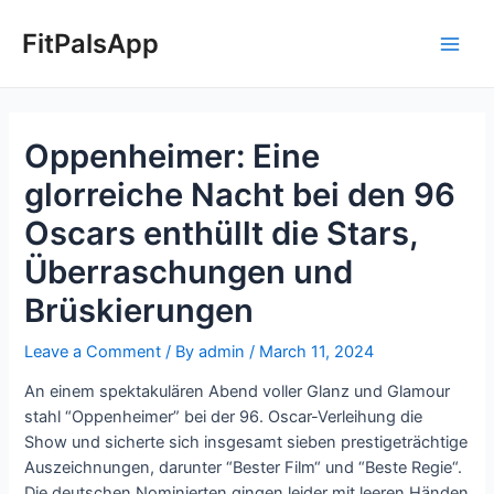
Skip
Post
Main
to
navigation
FitPalsApp
Men
content
Oppenheimer: Eine
glorreiche Nacht bei den 96
Oscars enthüllt die Stars,
Überraschungen und
Brüskierungen ​
Leave a Comment
/ By
admin
/
March 11, 2024
An einem spektakulären Abend voller Glanz und Glamour
stahl “Oppenheimer” bei der 96. Oscar-Verleihung die
Show und sicherte sich insgesamt sieben prestigeträchtige
Auszeichnungen, darunter “Bester Film“ und “Beste Regie“.
Die deutschen Nominierten gingen leider mit leeren Händen