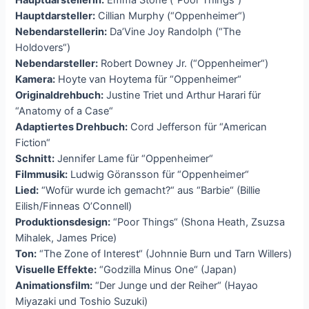
Hauptdarstellerin:
Emma Stone (“Poor Things“)
Hauptdarsteller:
Cillian Murphy (“Oppenheimer“)
Nebendarstellerin:
Da’Vine Joy Randolph (“The
Holdovers“)
Nebendarsteller:
Robert Downey Jr. (“Oppenheimer“)
Kamera:
Hoyte van Hoytema für “Oppenheimer“
Originaldrehbuch:
Justine Triet und Arthur Harari für
“Anatomy of a Case“
Adaptiertes Drehbuch:
Cord Jefferson für “American
Fiction“
Schnitt:
Jennifer Lame für “Oppenheimer“
Filmmusik:
Ludwig Göransson für “Oppenheimer“
Lied:
“Wofür wurde ich gemacht?“ aus “Barbie“ (Billie
Eilish/Finneas O’Connell)
Produktionsdesign:
“Poor Things“ (Shona Heath, Zsuzsa
Mihalek, James Price)
Ton:
“The Zone of Interest“ (Johnnie Burn und Tarn Willers)
Visuelle Effekte:
“Godzilla Minus One“ (Japan)
Animationsfilm:
“Der Junge und der Reiher“ (Hayao
Miyazaki und Toshio Suzuki)