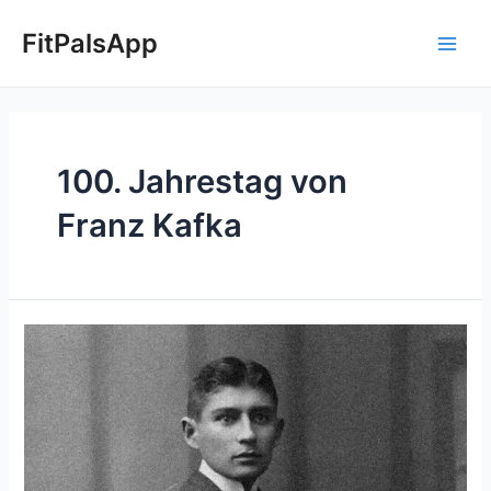
Skip
Main
to
FitPalsApp
Men
content
100. Jahrestag von
Franz Kafka
Erkundung
von
Kafkas
Erbe:
100
Jahre
nach