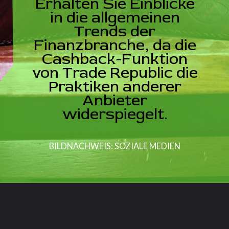
Erhalten Sie Einblicke
in die allgemeinen
Trends der
Finanzbranche, da die
Cashback-Funktion
von Trade Republic die
Praktiken anderer
Anbieter
widerspiegelt.
BILDNACHWEIS: SOZIALE MEDIEN