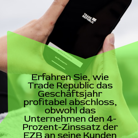
Erfahren Sie, wie
Trade Republic das
Geschäftsjahr
profitabel abschloss,
obwohl das
Unternehmen den 4-
Prozent-Zinssatz der
EZB an seine Kunden