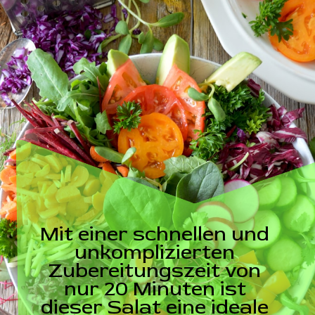
Mit einer schnellen und
unkomplizierten
Zubereitungszeit von
nur 20 Minuten ist
dieser Salat eine ideale