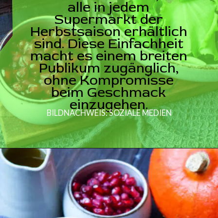
alle in jedem
Supermarkt der
Herbstsaison erhältlich
sind. Diese Einfachheit
macht es einem breiten
Publikum zugänglich,
ohne Kompromisse
beim Geschmack
einzugehen.
BILDNACHWEIS: SOZIALE MEDIEN