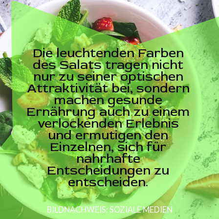
Die leuchtenden Farben
des Salats tragen nicht
nur zu seiner optischen
Attraktivität bei, sondern
machen gesunde
Ernährung auch zu einem
verlockenden Erlebnis
und ermutigen den
Einzelnen, sich für
nahrhafte
Entscheidungen zu
entscheiden.
BILDNACHWEIS: SOZIALE MEDIEN