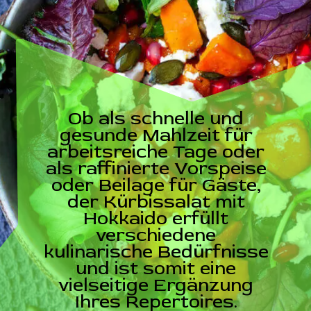
Ob als schnelle und
gesunde Mahlzeit für
arbeitsreiche Tage oder
als raffinierte Vorspeise
oder Beilage für Gäste,
der Kürbissalat mit
Hokkaido erfüllt
verschiedene
kulinarische Bedürfnisse
und ist somit eine
vielseitige Ergänzung
Ihres Repertoires.