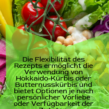
Die Flexibilität des
Rezepts ermöglicht die
Verwendung von
Hokkaido-Kürbis oder
Butternusskürbis und
bietet Optionen je nach
persönlicher Vorliebe
oder Verfügbarkeit der