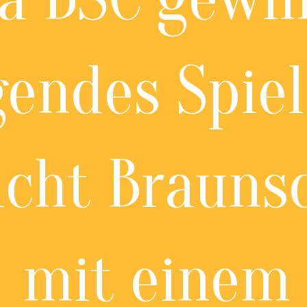
gendes Spie
acht Brauns
mit einem