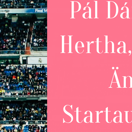
Pál Dá
Hertha,
Än
Startau