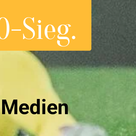
0-Sieg.
 Medie
n