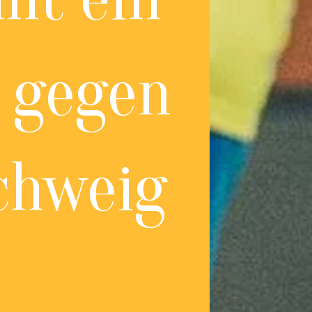
l gegen
chweig