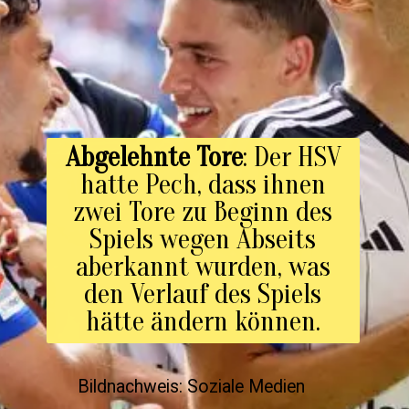
Abgelehnte Tore
: Der HSV
hatte Pech, dass ihnen
zwei Tore zu Beginn des
Spiels wegen Abseits
aberkannt wurden, was
den Verlauf des Spiels
hätte ändern können.
Bildnachweis: Soziale Medien