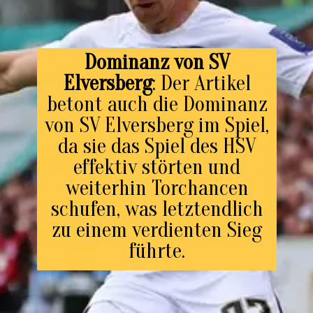
Dominanz von SV
Elversberg
: Der Artikel
betont auch die Dominanz
von SV Elversberg im Spiel,
da sie das Spiel des HSV
effektiv störten und
weiterhin Torchancen
schufen, was letztendlich
zu einem verdienten Sieg
führte.