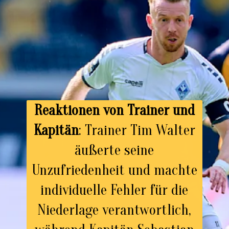
Reaktionen von Trainer und
Kapitän
: Trainer Tim Walter
äußerte seine
Unzufriedenheit und machte
individuelle Fehler für die
Niederlage verantwortlich,