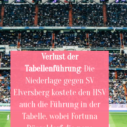
Verlust der
Tabellenführung
: Die
Niederlage gegen SV
Elversberg kostete den HSV
auch die Führung in der
Tabelle, wobei Fortuna