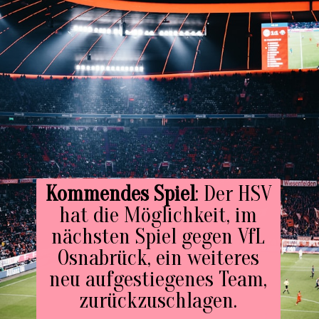
Kommendes Spiel
: Der HSV
hat die Möglichkeit, im
nächsten Spiel gegen VfL
Osnabrück, ein weiteres
neu aufgestiegenes Team,
zurückzuschlagen.