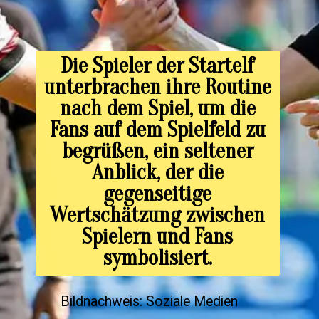
Die Spieler der Startelf
unterbrachen ihre Routine
nach dem Spiel, um die
Fans auf dem Spielfeld zu
begrüßen, ein seltener
Anblick, der die
gegenseitige
Wertschätzung zwischen
Spielern und Fans
symbolisiert.
Bildnachweis: Soziale Medien