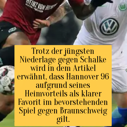
Trotz der jüngsten
Niederlage gegen Schalke
wird in dem Artikel
erwähnt, dass Hannover 96
aufgrund seines
Heimvorteils als klarer
Favorit im bevorstehenden
Spiel gegen Braunschweig
gilt.