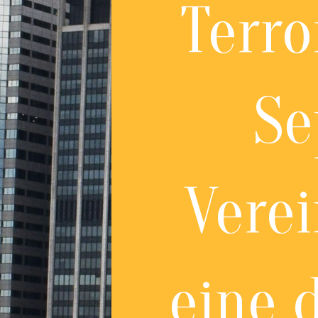
Terro
Se
Verei
eine 