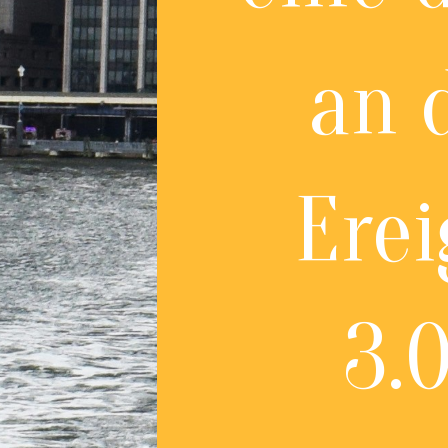
an 
Erei
3.