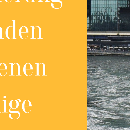
nden
denen
ige