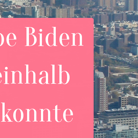
oe Biden
einhalb
 konnte