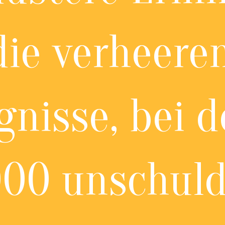
die verheere
gnisse, bei 
000 unschuld