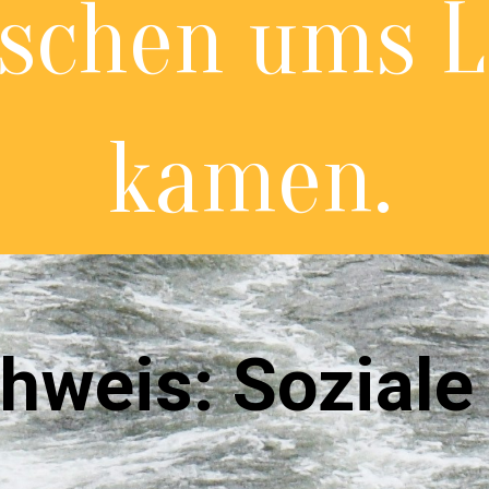
schen ums L
kamen.
hweis: Soziale