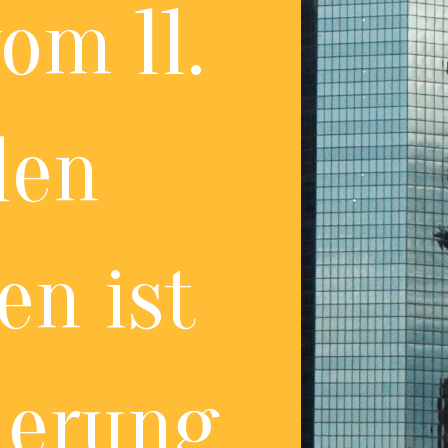
om 11.
den
en ist
nerung