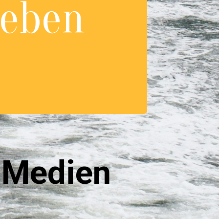
eben
 Medie
n