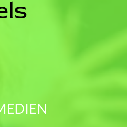
els
 MEDIEN