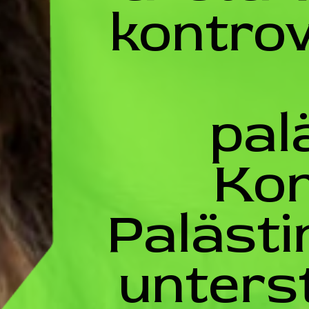
kontro
pal
Konf
Palästi
unterst