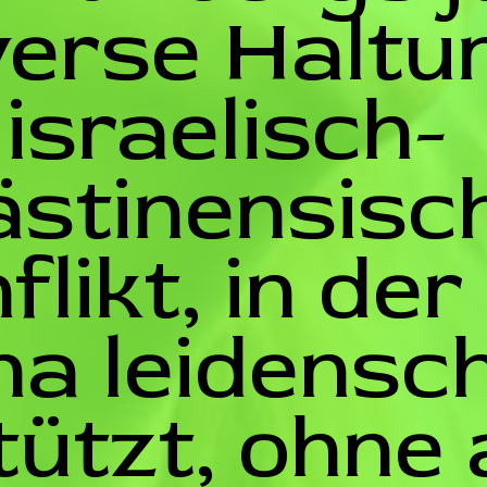
verse Haltu
israelisch-
ästinensisc
likt, in der
na leidensch
ützt, ohne 