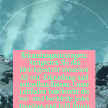
Erkundungsstrategien:
Navigieren Sie das
Gleichgewicht zwischen
All-out-Erkundung und
schnellem Reisen. Unser
Leitfaden beschreibt die
Vor- und Nachteile jedes
Ansatzes und hilft Ihnen,