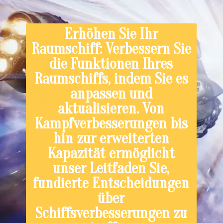
Erhöhen Sie Ihr
Raumschiff: Verbessern Sie
die Funktionen Ihres
Raumschiffs, indem Sie es
anpassen und
aktualisieren. Von
Kampfverbesserungen bis
hin zur erweiterten
Kapazität ermöglicht
unser Leitfaden Sie,
fundierte Entscheidungen
über
Schiffsverbesserungen zu