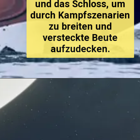
und das Schloss, um
durch Kampfszenarien
zu breiten und
versteckte Beute
aufzudecken.