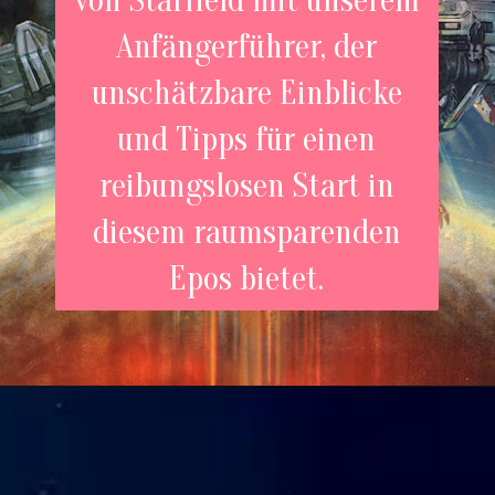
von Starfield mit unserem
Anfängerführer, der
unschätzbare Einblicke
und Tipps für einen
reibungslosen Start in
diesem raumsparenden
Epos bietet.