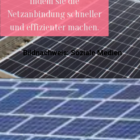
indem sie die
Netzanbindung schneller
und effizienter machen.
Bildnachweis: Soziale Medie
n