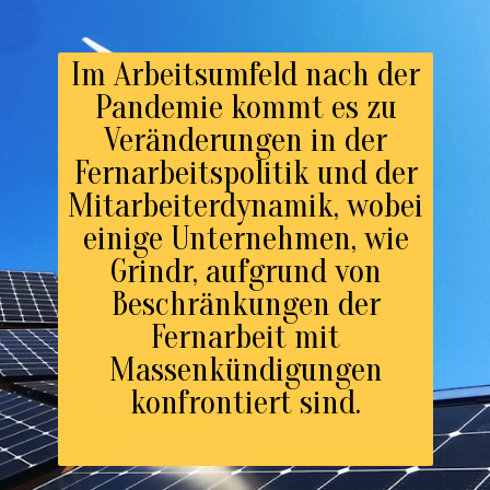
Im Arbeitsumfeld nach der
Pandemie kommt es zu
Veränderungen in der
Fernarbeitspolitik und der
Mitarbeiterdynamik, wobei
einige Unternehmen, wie
Grindr, aufgrund von
Beschränkungen der
Fernarbeit mit
Massenkündigungen
konfrontiert sind.