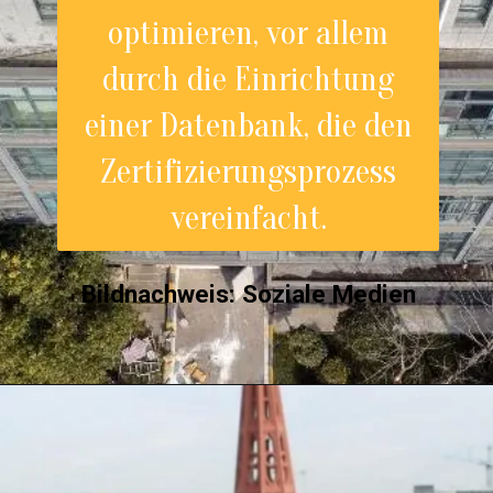
optimieren, vor allem
durch die Einrichtung
einer Datenbank, die den
Zertifizierungsprozess
vereinfacht.
Bildnachweis: Soziale Medie
n