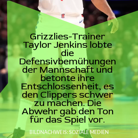
Grizzlies-Trainer
Taylor Jenkins lobte
die
Defensivbemühungen
der Mannschaft und
betonte ihre
Entschlossenheit, es
den Clippers schwer
zu machen. Die
Abwehr gab den Ton
für das Spiel vor.
BILDNACHWEIS: SOZIALE MEDIEN