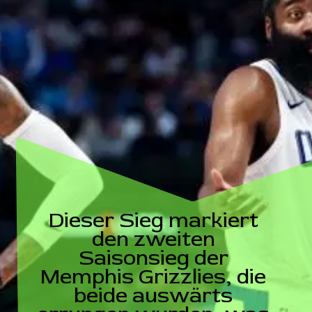
Dieser Sieg markiert
den zweiten
Saisonsieg der
Memphis Grizzlies, die
beide auswärts