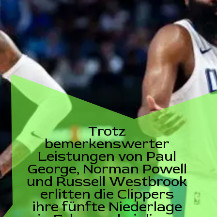
Trotz
bemerkenswerter
Leistungen von Paul
George, Norman Powell
und Russell Westbrook
erlitten die Clippers
ihre fünfte Niederlage