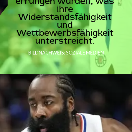
errungen wurden, was
ihre
Widerstandsfähigkeit
und
Wettbewerbsfähigkeit
unterstreicht.
BILDNACHWEIS: SOZIALE MEDIEN