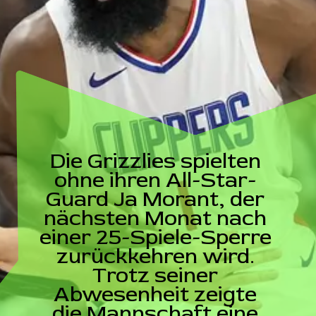
Die Grizzlies spielten
ohne ihren All-Star-
Guard Ja Morant, der
nächsten Monat nach
einer 25-Spiele-Sperre
zurückkehren wird.
Trotz seiner
Abwesenheit zeigte
die Mannschaft eine